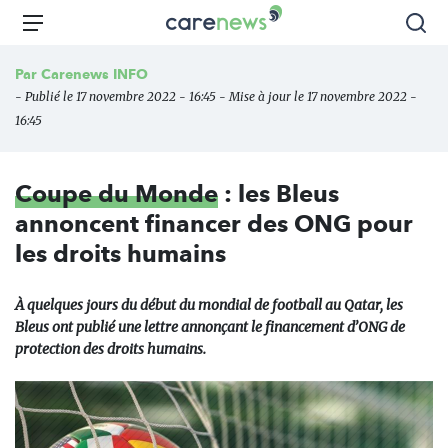
Aller
Carenews,
Menu
Rec
au
Le
contenu
média
Par
Carenews INFO
principal
des
- Publié le 17 novembre 2022 - 16:45 - Mise à jour le 17 novembre 2022 -
acteurs
16:45
de
l'engagement
Coupe du Monde
: les Bleus
annoncent financer des ONG pour
les droits humains
À quelques jours du début du mondial de football au Qatar, les
Bleus ont publié une lettre annonçant le financement d’ONG de
protection des droits humains.