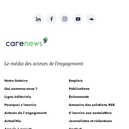
LinkedIn
Facebook
Instagram
YouTube
Soundcloud
Suivez-
nous
Carenews,
sur:
Le
média
des
Le média
des acteurs
de l'engagement
acteurs
de
Notre histoire
Emplois
l'engagement
Qui sommes-nous ?
Publications
Ligne éditoriale
Évènements
Pourquoi s'inscrire
Annuaire des solutions RSE
Acteurs de l'engagement
S'inscrire aux newsletters
Actualités
Journalistes et rédacteurs
Appels à projets
Contact