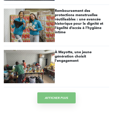
Remboursement des
protections menstruelles
réutilisables : une avancée
historique pour la dignité et
l’égalité d’accès à l’hygiène
intime
À Mayotte, une jeune
génération choisit
l'engagement
AFFICHER PLUS