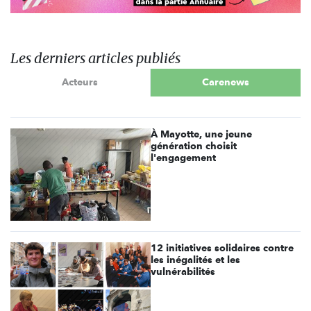
Les derniers articles publiés
Acteurs
Carenews
À Mayotte, une jeune
génération choisit
l'engagement
12 initiatives solidaires contre
les inégalités et les
vulnérabilités