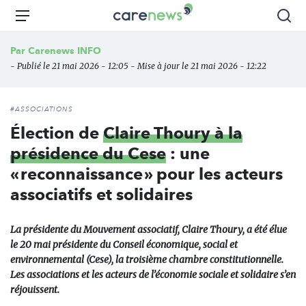
Aller
Carenews,
Menu
Rec
au
Le
contenu
média
Par
Carenews INFO
principal
des
- Publié le 21 mai 2026 - 12:05 - Mise à jour le 21 mai 2026 - 12:22
acteurs
de
l'engagement
#ASSOCIATIONS
Élection de
Claire Thoury à la
présidence du Cese
: une
« reconnaissance » pour les acteurs
associatifs et solidaires
La présidente du Mouvement associatif, Claire Thoury, a été élue
le 20 mai présidente du Conseil économique, social et
environnemental (Cese), la troisième chambre constitutionnelle.
Les associations et les acteurs de l’économie sociale et solidaire s’en
réjouissent.