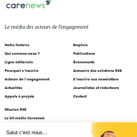
Carenews,
sur:
Le
média
des
Le média
des acteurs
de l'engagement
acteurs
de
Notre histoire
Emplois
l'engagement
Qui sommes-nous ?
Publications
Ligne éditoriale
Évènements
Pourquoi s'inscrire
Annuaire des solutions RSE
Acteurs de l'engagement
S'inscrire aux newsletters
Actualités
Journalistes et rédacteurs
Appels à projets
Contact
Mission RSE
Le kit média Carenews
Groupe AEF
Salut c'est nous...
AEF info