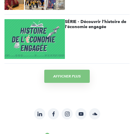
SÉRIE - Découvrir l'histoire de
l'économie engagée
AFFICHER PLUS
LinkedIn
Facebook
Instagram
YouTube
Soundcloud
Suivez-
nous