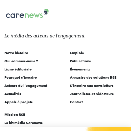
nous
Carenews,
sur:
Le
média
des
Le média
des acteurs
de l'engagement
acteurs
de
Notre histoire
Emplois
l'engagement
Qui sommes-nous ?
Publications
Ligne éditoriale
Évènements
Pourquoi s'inscrire
Annuaire des solutions RSE
Acteurs de l'engagement
S'inscrire aux newsletters
Actualités
Journalistes et rédacteurs
Appels à projets
Contact
Mission RSE
Le kit média Carenews
Groupe AEF