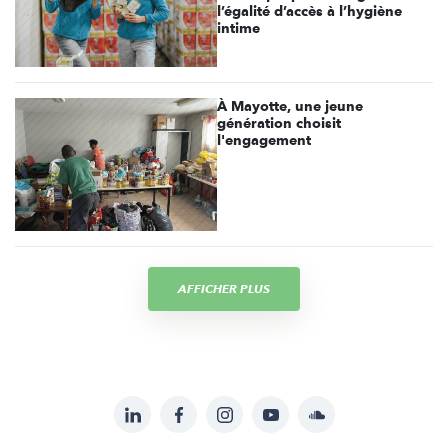
l’égalité d’accès à l’hygiène
intime
À Mayotte, une jeune
génération choisit
l'engagement
AFFICHER PLUS
LinkedIn
Facebook
Instagram
YouTube
Soundcloud
Suivez-