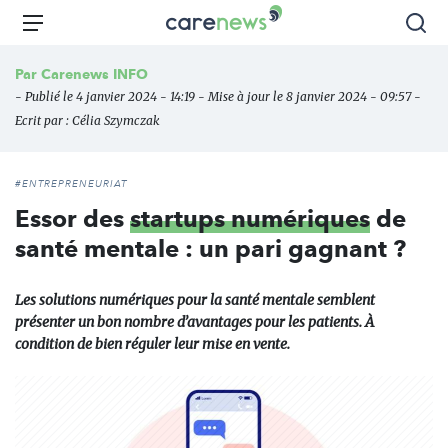
Aller
Carenews,
Menu
Rec
au
Le
contenu
média
Par
Carenews INFO
principal
des
- Publié le 4 janvier 2024 - 14:19 - Mise à jour le 8 janvier 2024 - 09:57 -
acteurs
Ecrit par :
Célia Szymczak
de
l'engagement
#ENTREPRENEURIAT
Essor des
startups numériques
de
santé mentale : un pari gagnant ?
Les solutions numériques pour la santé mentale semblent
présenter un bon nombre d’avantages pour les patients. À
condition de bien réguler leur mise en vente.