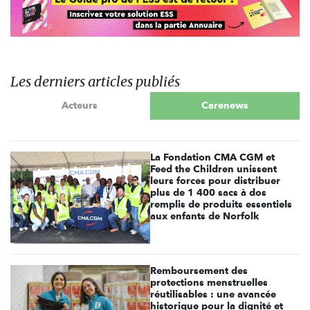
Les derniers articles publiés
Acteurs
Carenews
La Fondation CMA CGM et
Feed the Children unissent
leurs forces pour distribuer
plus de 1 400 sacs à dos
remplis de produits essentiels
aux enfants de Norfolk
Remboursement des
protections menstruelles
réutilisables : une avancée
historique pour la dignité et