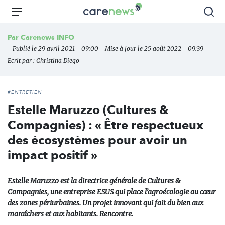
Aller
Carenews,
Menu
Rec
au
Le
contenu
média
Par
Carenews INFO
principal
des
- Publié le 29 avril 2021 - 09:00 - Mise à jour le 25 août 2022 - 09:39 -
acteurs
Ecrit par :
Christina Diego
de
l'engagement
#ENTRETIEN
Estelle Maruzzo (Cultures &
Compagnies) : « Être respectueux
des écosystèmes pour avoir un
impact positif »
Estelle Maruzzo est la directrice générale de Cultures &
Compagnies, une entreprise ESUS qui place l’agroécologie au cœur
des zones périurbaines. Un projet innovant qui fait du bien aux
maraîchers et aux habitants. Rencontre.