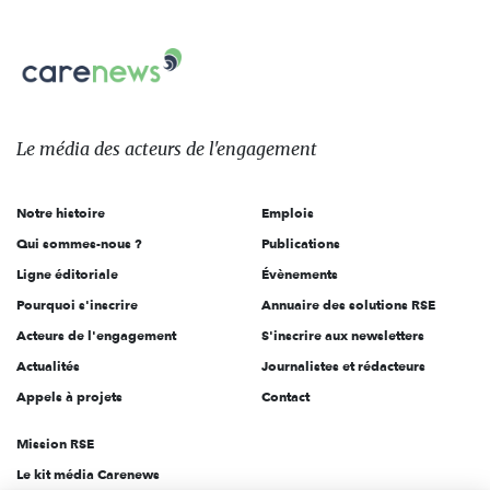
nous
Carenews,
sur:
Le
média
des
Le média
des acteurs
de l'engagement
acteurs
de
Notre histoire
Emplois
l'engagement
Qui sommes-nous ?
Publications
Ligne éditoriale
Évènements
Pourquoi s'inscrire
Annuaire des solutions RSE
Acteurs de l'engagement
S'inscrire aux newsletters
Actualités
Journalistes et rédacteurs
Appels à projets
Contact
Mission RSE
Le kit média Carenews