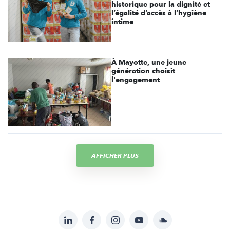
historique pour la dignité et
l’égalité d’accès à l’hygiène
intime
À Mayotte, une jeune
génération choisit
l'engagement
AFFICHER PLUS
LinkedIn
Facebook
Instagram
YouTube
Soundcloud
Suivez-