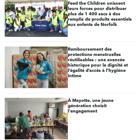
Feed the Children unissent
leurs forces pour distribuer
plus de 1 400 sacs à dos
remplis de produits essentiels
aux enfants de Norfolk
Remboursement des
protections menstruelles
réutilisables : une avancée
historique pour la dignité et
l’égalité d’accès à l’hygiène
intime
À Mayotte, une jeune
génération choisit
l'engagement