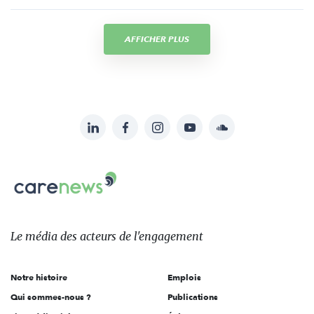
AFFICHER PLUS
LinkedIn
Facebook
Instagram
YouTube
Soundcloud
Suivez-
nous
Carenews,
sur:
Le
média
des
Le média
des acteurs
de l'engagement
acteurs
de
Notre histoire
Emplois
l'engagement
Qui sommes-nous ?
Publications