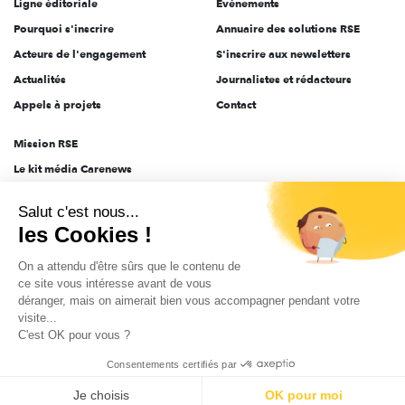
Ligne éditoriale
Évènements
Pourquoi s'inscrire
Annuaire des solutions RSE
Acteurs de l'engagement
S'inscrire aux newsletters
Actualités
Journalistes et rédacteurs
Appels à projets
Contact
Mission RSE
Le kit média Carenews
Groupe AEF
Salut c'est nous...
AEF info
les Cookies !
Novethic
On a attendu d'être sûrs que le contenu de
PRODURABLE
ce site vous intéresse avant de vous
Inclusiv Day
déranger, mais on aimerait bien vous accompagner pendant votre
visite...
C'est OK pour vous ?
CGV
Données personnelles
Mentions légales
2025-2026 Tout droits réservés
Consentements certifiés par
Je choisis
OK pour moi