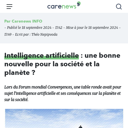
Aller
Carenews,
Menu
Rec
au
Le
contenu
média
Par
Carenews INFO
principal
des
- Publié le 18 septembre 2024 - 17:42 - Mise à jour le 18 septembre 2024 -
acteurs
17:49 - Ecrit par :
Théo Nepipvoda
de
l'engagement
Intelligence artificielle
: une bonne
nouvelle pour la société et la
planète ?
Lors du Forum mondial Convergences, une table ronde avait pour
sujet l’intelligence artificielle et ses conséquences sur la planète et
sur la société.