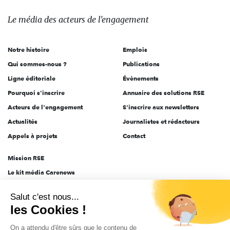
média
des
Le média
des acteurs
de l'engagement
acteurs
de
Notre histoire
Emplois
l'engagement
Qui sommes-nous ?
Publications
Ligne éditoriale
Évènements
Pourquoi s'inscrire
Annuaire des solutions RSE
Acteurs de l'engagement
S'inscrire aux newsletters
Actualités
Journalistes et rédacteurs
Appels à projets
Contact
Mission RSE
Le kit média Carenews
Groupe AEF
Salut c'est nous...
AEF info
les Cookies !
Novethic
On a attendu d'être sûrs que le contenu de
PRODURABLE