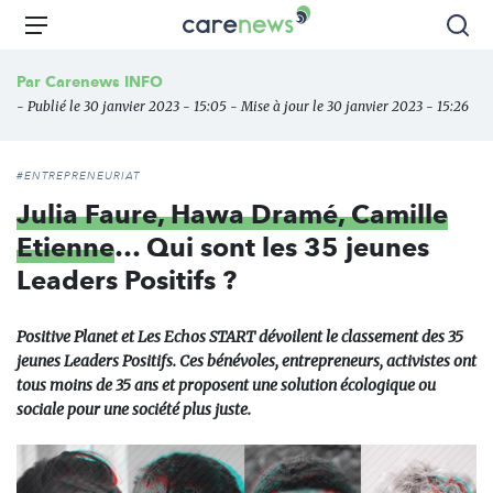
Aller
Carenews,
Menu
Rec
au
Le
contenu
média
Par
Carenews INFO
principal
des
- Publié le 30 janvier 2023 - 15:05 - Mise à jour le 30 janvier 2023 - 15:26
acteurs
de
l'engagement
#ENTREPRENEURIAT
Julia Faure, Hawa Dramé, Camille
Etienne
… Qui sont les 35 jeunes
Leaders Positifs ?
Positive Planet et Les Echos START dévoilent le classement des 35
jeunes Leaders Positifs. Ces bénévoles, entrepreneurs, activistes ont
tous moins de 35 ans et proposent une solution écologique ou
sociale pour une société plus juste.