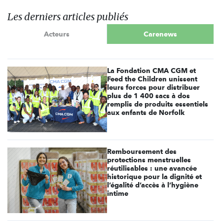
Les derniers articles publiés
Acteurs
Carenews
La Fondation CMA CGM et
Feed the Children unissent
leurs forces pour distribuer
plus de 1 400 sacs à dos
remplis de produits essentiels
aux enfants de Norfolk
Remboursement des
protections menstruelles
réutilisables : une avancée
historique pour la dignité et
l’égalité d’accès à l’hygiène
intime