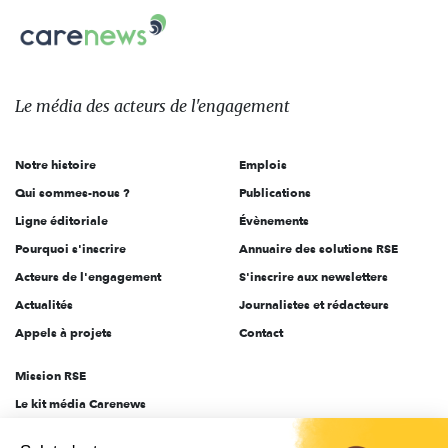
Carenews,
sur:
Le
média
des
Le média
des acteurs
de l'engagement
acteurs
de
Notre histoire
Emplois
l'engagement
Qui sommes-nous ?
Publications
Ligne éditoriale
Évènements
Pourquoi s'inscrire
Annuaire des solutions RSE
Acteurs de l'engagement
S'inscrire aux newsletters
Actualités
Journalistes et rédacteurs
Appels à projets
Contact
Mission RSE
Le kit média Carenews
Groupe AEF