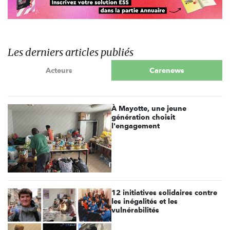
Les derniers articles publiés
Acteurs
Carenews
À Mayotte, une jeune
génération choisit
l'engagement
12 initiatives solidaires contre
les inégalités et les
vulnérabilités