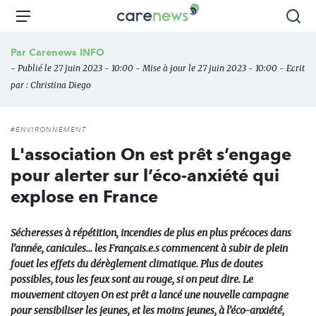
Aller
Carenews,
Menu
Rec
au
Le
contenu
média
Par
Carenews INFO
principal
des
- Publié le 27 juin 2023 - 10:00 - Mise à jour le 27 juin 2023 - 10:00 - Ecrit
acteurs
par :
Christina Diego
de
l'engagement
#ENVIRONNEMENT
L'association On est prêt s’engage
pour alerter sur l’éco-anxiété qui
explose en France
Sécheresses à répétition, incendies de plus en plus précoces dans
l’année, canicules… les Français.e.s commencent à subir de plein
fouet les effets du dérèglement climatique. Plus de doutes
possibles, tous les feux sont au rouge, si on peut dire. Le
mouvement citoyen On est prêt a lancé une nouvelle campagne
pour sensibiliser les jeunes, et les moins jeunes, à l’éco-anxiété,