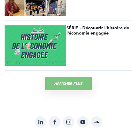
SÉRIE - Découvrir l'histoire de
l'économie engagée
AFFICHER PLUS
LinkedIn
Facebook
Instagram
YouTube
Soundcloud
Suivez-
nous