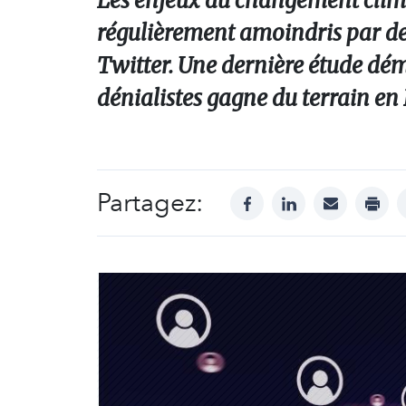
Les enjeux du changement clima
régulièrement amoindris par des
Twitter. Une dernière étude d
dénialistes gagne du terrain en 
Partagez:
facebook
linkedin
mail
print