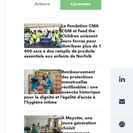
Acteurs
Carenews
La Fondation CMA
CGM et Feed the
Children unissent
leurs forces pour
distribuer plus de 1
400 sacs à dos remplis de produits
essentiels aux enfants de Norfolk
Remboursement
des protections
menstruelles
réutilisables : une
avancée historique
pour la dignité et l’égalité d’accès à
l’hygiène intime
À Mayotte, une
jeune génération
choisit