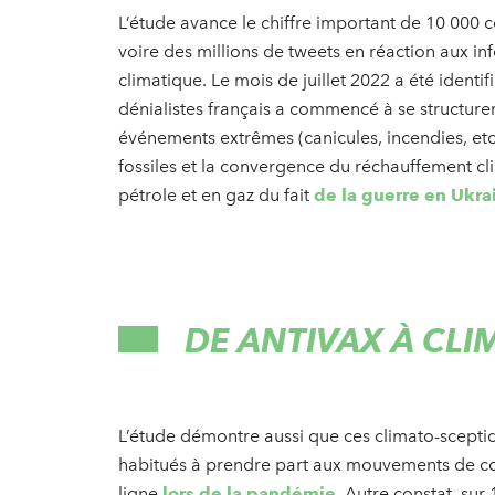
L’étude avance le chiffre important de 10 000 co
voire des millions de tweets en réaction aux i
climatique. Le mois de juillet 2022 a été ide
dénialistes français a commencé à se structurer,
événements extrêmes (canicules, incendies, etc
fossiles et la convergence du réchauffement c
pétrole et en gaz du fait
de la guerre en Ukra
DE ANTIVAX À CL
L’étude démontre aussi que ces climato-scept
habitués à prendre part aux mouvements de co
ligne
lors de la pandémie
. Autre constat, sur