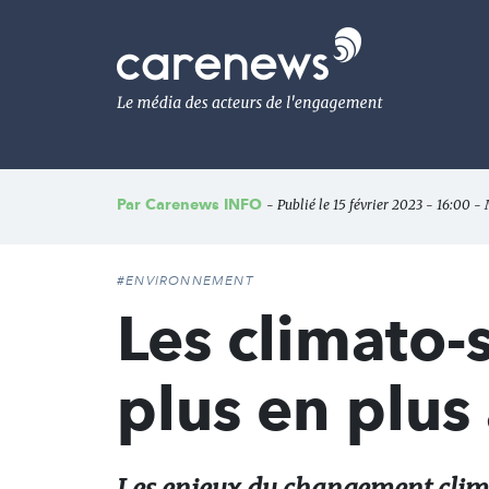
Aller
au
Carenews,
contenu
Le
principal
média
des
acteurs
de
l'engagement
Par
Carenews INFO
- Publié le 15 février 2023 - 16:00 - M
#ENVIRONNEMENT
Les climato-
plus en plus 