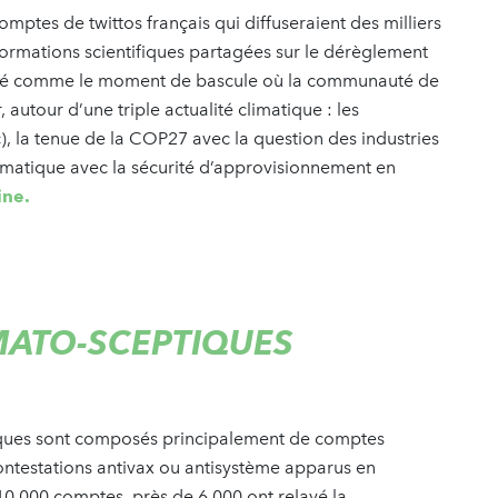
mptes de twittos français qui diffuseraient des milliers
nformations scientifiques partagées sur le dérèglement
ntifié comme le moment de bascule où la communauté de
 autour d’une triple actualité climatique : les
), la tenue de la COP27 avec la question des industries
limatique avec la sécurité d’approvisionnement en
ine.
IMATO-SCEPTIQUES
iques sont composés principalement de comptes
ntestations antivax ou antisystème apparus en
 10 000 comptes, près de 6 000 ont relayé la