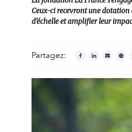
La fondation La France s'engage 
Ceux-ci recevront une dotation
d’échelle et amplifier leur impac
Partagez:
facebook
linkedin
mail
print