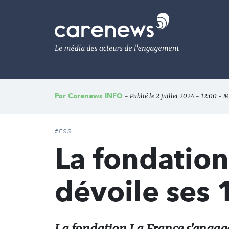
Aller
au
Carenews,
contenu
Le
principal
média
des
acteurs
de
l'engagement
Par
Carenews INFO
- Publié le 2 juillet 2024 - 12:00 - M
#ESS
La fondatio
dévoile ses 