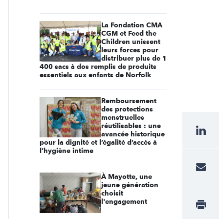
La Fondation CMA
CGM et Feed the
Children unissent
leurs forces pour
distribuer plus de 1
400 sacs à dos remplis de produits
essentiels aux enfants de Norfolk
Remboursement
des protections
menstruelles
réutilisables : une
avancée historique
pour la dignité et l’égalité d’accès à
l’hygiène intime
À Mayotte, une
jeune génération
choisit
l'engagement