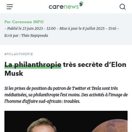
Aller
Carenews,
Menu
Rec
au
Le
contenu
média
Par
Carenews INFO
principal
des
- Publié le 23 juin 2023 - 12:00 - Mise à jour le 8 juillet 2025 - 15:45 -
acteurs
Ecrit par :
Théo Nepipvoda
de
l'engagement
#PHILANTHROPIE
La philanthropie
très secrète d’Elon
Musk
Si les prises de position du patron de Twitter et Tesla sont très
médiatisées, sa philanthropie l’est moins. Des activités à l’image de
l’homme d’affaire sud-africain : troubles.