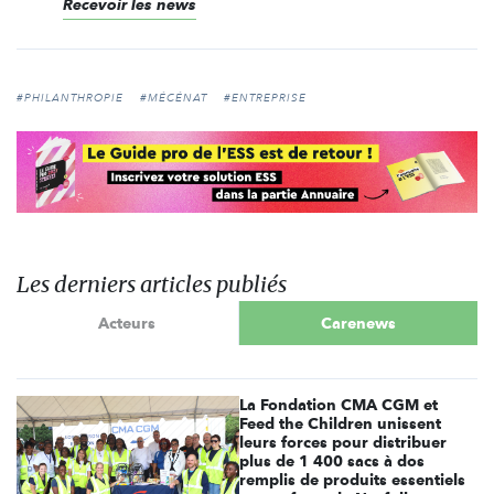
Recevoir les news
#PHILANTHROPIE
#MÉCÉNAT
#ENTREPRISE
Les derniers articles publiés
Acteurs
Carenews
La Fondation CMA CGM et
Feed the Children unissent
leurs forces pour distribuer
plus de 1 400 sacs à dos
remplis de produits essentiels