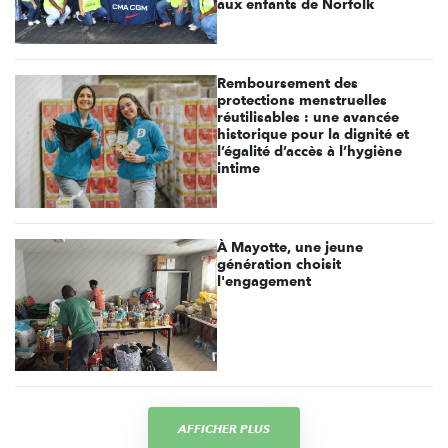
aux enfants de Norfolk
Remboursement des
protections menstruelles
réutilisables : une avancée
historique pour la dignité et
l’égalité d’accès à l’hygiène
intime
À Mayotte, une jeune
génération choisit
l'engagement
AFFICHER PLUS