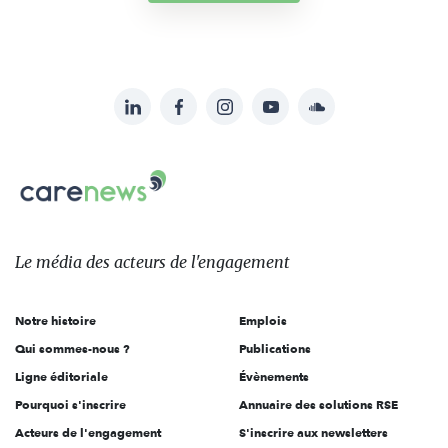
LinkedIn
Facebook
Instagram
YouTube
Soundcloud
Suivez-
nous
Carenews,
sur:
Le
média
des
Le média
des acteurs
de l'engagement
acteurs
de
Notre histoire
Emplois
l'engagement
Qui sommes-nous ?
Publications
Ligne éditoriale
Évènements
Pourquoi s'inscrire
Annuaire des solutions RSE
Acteurs de l'engagement
S'inscrire aux newsletters