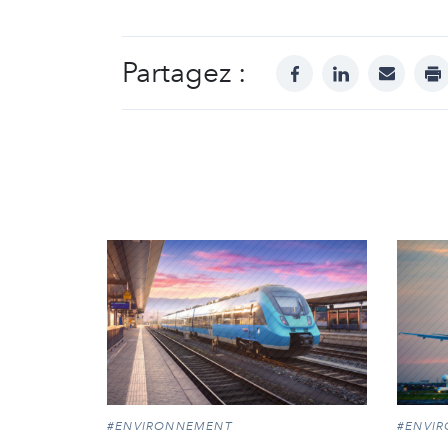
Partagez :
facebook
linkedin
mail
pr
#ENVIRONNEMENT
#ENVI