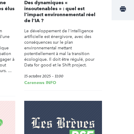
une
Des dynamiques «
es élus
insoutenables » : quel est
l’impact environnemental réel
de l’IA ?
on
Le développement de l'intelligence
 d’une
artificielle est énergivore, avec des
conséquences sur le plan
gique
environnemental mettant
pation
potentiellement à mal la transition
ngager à
écologique. Il doit être régulé, pour
tout
Data for good et le Shift project.
rs. ...
15 octobre 2025 - 11:00
Carenews INFO