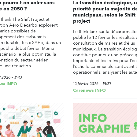
: pourra-t-on voler sans
La transition écologique, 
e en 2050 ?
priorité pour la majorité d
municipaux, selon le Shift
 thank The Shift Project et
project
iation Aéro Décarbo explorent
narios possibles de
Le think tank sur la décarbonati
pement des carburants
publie le 12 février les résultats
on durable, les « SAF », dans un
consultation de maires et d’élus
 publié début février. Même
municipaux. La transition écolo
scénario le plus optimiste, la
constitue pour eux une préoccu
nation du secteur aérien
importante et les freins pour l’e
e une réduction ...
l’échelle communale sont avant 
opérationnels, analysent les auteu
r 2026 - 14:43
ws INFO
12 février 2026 - 15:27
Carenews INFO