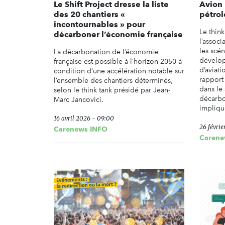
Le Shift Project dresse la liste
Avion 
des 20 chantiers «
pétrol
incontournables » pour
Le think
décarboner l’économie française
l’assoc
les scé
La décarbonation de l’économie
dévelop
française est possible à l’horizon 2050 à
d’aviati
condition d’une accélération notable sur
rapport
l’ensemble des chantiers déterminés,
dans le 
selon le think tank présidé par Jean-
décarbo
Marc Jancovici.
impliqu
16 avril 2026 - 09:00
26 févrie
Carenews INFO
Carene