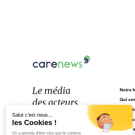
Carenews,
Le
média
des
acteurs
Le média
Notre h
de
des acteurs
Qui so
l'engagement
Ligne é
de l'engagement
Salut c'est nous...
Pourquo
les Cookies !
Acteur
On a attendu d'être sûrs que le contenu