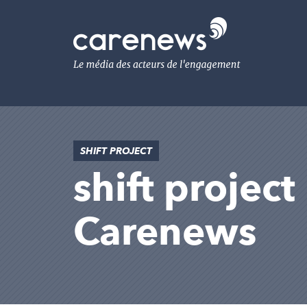
Aller
au
Carenews,
contenu
Le
principal
média
des
acteurs
de
l'engagement
SHIFT PROJECT
shift project
Carenews