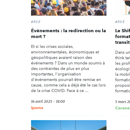
#RSE
#RSE
Événements : la redirection ou la
Le Shif
mort ?
format
transi
Et si les crises sociales,
environnementales, économiques et
Dans un
géopolitiques avaient raison des
think t
événements ? Dans un monde soumis à
les prof
des contraintes de plus en plus
écologi
importantes, l'organisation
la mobil
d'événements pourrait être remise en
formati
cause, comme cela a déjà été le cas lors
proposi
de la crise COVID. Face à ce ...
formati
16 avril 2025 - 18:00
5 mars 2
Ipama
Carene