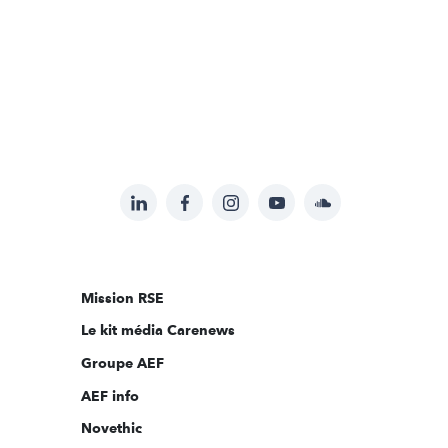
LinkedIn
Facebook
Instagram
YouTube
Soundcloud
Suivez-
nous
sur:
Mission RSE
Le kit média Carenews
Groupe AEF
AEF info
Novethic