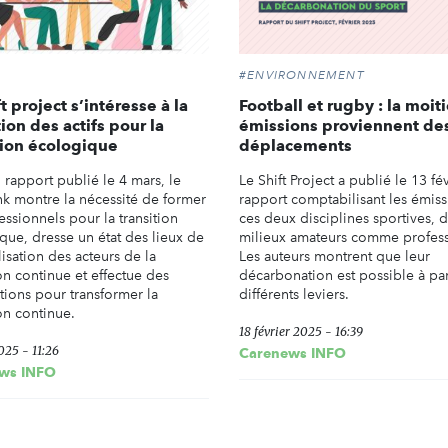
#ENVIRONNEMENT
t project s’intéresse à la
Football et rugby : la moit
ion des actifs pour la
émissions proviennent de
tion écologique
déplacements
 rapport publié le 4 mars, le
Le Shift Project a publié le 13 fé
ank montre la nécessité de former
rapport comptabilisant les émis
essionnels pour la transition
ces deux disciplines sportives, d
que, dresse un état des lieux de
milieux amateurs comme profess
isation des acteurs de la
Les auteurs montrent que leur
on continue et effectue des
décarbonation est possible à par
tions pour transformer la
différents leviers.
on continue.
18 février 2025 - 16:39
025 - 11:26
Carenews INFO
ws INFO