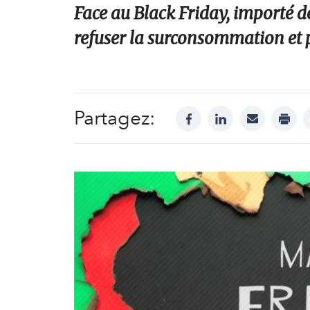
Face au Black Friday, importé des
refuser la surconsommation et
Partagez:
facebook
linkedin
mail
print