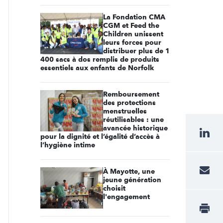
La Fondation CMA
CGM et Feed the
Children unissent
leurs forces pour
distribuer plus de 1
400 sacs à dos remplis de produits
essentiels aux enfants de Norfolk
Remboursement
des protections
menstruelles
réutilisables : une
avancée historique
pour la dignité et l’égalité d’accès à
l’hygiène intime
À Mayotte, une
jeune génération
choisit
l'engagement