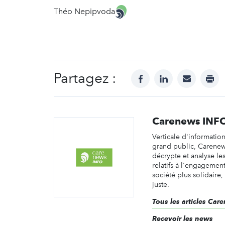
Théo Nepipvoda
Partagez :
facebook
linkedin
mail
prin
Carenews INF
Verticale d'informatio
grand public, Carene
décrypte et analyse les 
relatifs à l'engagemen
société plus solidaire,
juste.
Tous les articles Ca
Recevoir les news