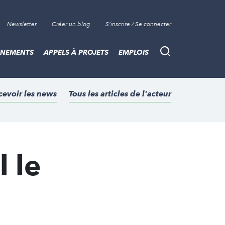
Newsletter
Créer un blog
S'inscrire / Se connecter
ÈNEMENTS
APPELS À PROJETS
EMPLOIS
Recherche
cevoir les news
Tous les articles de l'acteur
l le