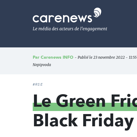
Aller
au
Carenews,
contenu
Le
principal
média
des
acteurs
de
l'engagement
Par
Carenews INFO
- Publié le 23 novembre 2022 - 11:55
Nepipvoda
#RSE
Le Green Fri
Black Friday