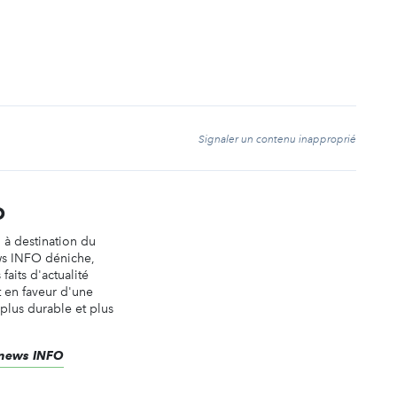
t
Signaler un contenu inapproprié
O
n à destination du
ws INFO déniche,
faits d'actualité
t en faveur d'une
 plus durable et plus
renews INFO