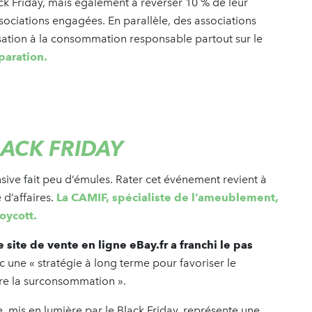
ack Friday, mais également à reverser 10 % de leur
associations engagées. En parallèle, des associations
isation à la consommation responsable partout sur le
paration.
LACK FRIDAY
fensive fait peu d’émules. Rater cet événement revient à
 d’affaires.
La CAMIF, spécialiste de l’ameublement,
oycott.
e site de vente en ligne eBay.fr a franchi le pas
 une « stratégie à long terme pour favoriser le
tre la surconsommation ».
 mis en lumière par le Black Friday, représente une