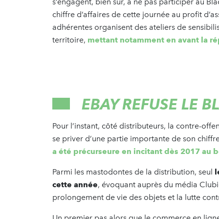
s’engagent, bien sûr, à ne pas participer au Bl
chiffre d’affaires de cette journée au profit d’
adhérentes organisent des ateliers de sensibil
territoire,
mettant notamment en avant la ré
EBAY REFUSE LE B
Pour l’instant, côté distributeurs, la contre-of
se priver d’une partie importante de son chiffre
a été précurseure en incitant dès 2017 au b
Parmi les mastodontes de la distribution, seul
l
cette année
, évoquant auprès du média Clubic
prolongement de vie des objets et la lutte con
Un premier pas alors que le commerce en ligne,