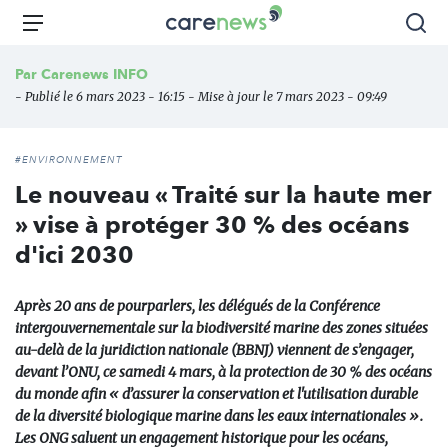
Aller
Carenews,
Menu
Rec
au
Le
contenu
média
Par
Carenews INFO
principal
des
- Publié le 6 mars 2023 - 16:15 - Mise à jour le 7 mars 2023 - 09:49
acteurs
de
l'engagement
#ENVIRONNEMENT
Le nouveau « Traité sur la haute mer
» vise à protéger 30 % des océans
d'ici 2030
Après 20 ans de pourparlers, les délégués de la Conférence
intergouvernementale sur la biodiversité marine des zones situées
au-delà de la juridiction nationale (BBNJ) viennent de s’engager,
devant l’ONU, ce samedi 4 mars, à la protection de 30 % des océans
du monde afin « d’assurer la conservation et l'utilisation durable
de la diversité biologique marine dans les eaux internationales ».
Les ONG saluent un engagement historique pour les océans,