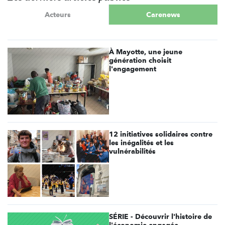
Acteurs
Carenews
À Mayotte, une jeune
génération choisit
l'engagement
12 initiatives solidaires contre
les inégalités et les
vulnérabilités
SÉRIE - Découvrir l'histoire de
l'économie engagée