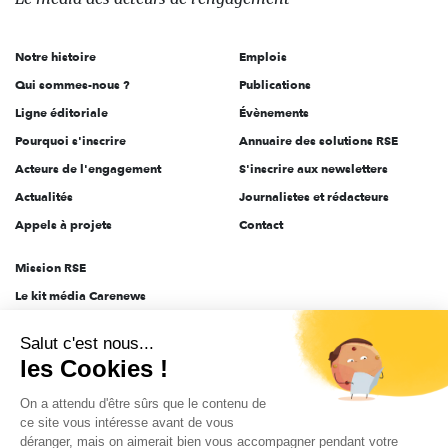
acteurs
de
Notre histoire
Emplois
l'engagement
Qui sommes-nous ?
Publications
Ligne éditoriale
Évènements
Pourquoi s'inscrire
Annuaire des solutions RSE
Acteurs de l'engagement
S'inscrire aux newsletters
Actualités
Journalistes et rédacteurs
Appels à projets
Contact
Mission RSE
Le kit média Carenews
Groupe AEF
Salut c'est nous...
AEF info
les Cookies !
Novethic
On a attendu d'être sûrs que le contenu de
PRODURABLE
ce site vous intéresse avant de vous
Inclusiv Day
déranger, mais on aimerait bien vous accompagner pendant votre