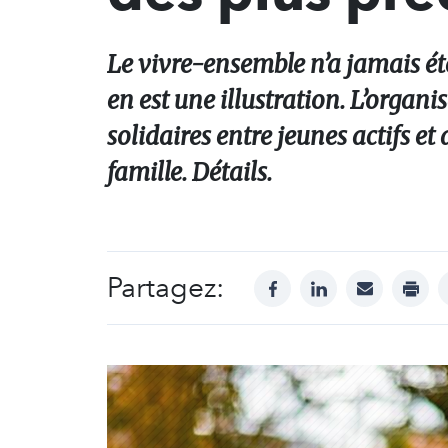
Le vivre-ensemble n’a jamais été
en est une illustration. L’organ
solidaires entre jeunes actifs e
famille. Détails.
Partagez:
facebook
linkedin
mail
print