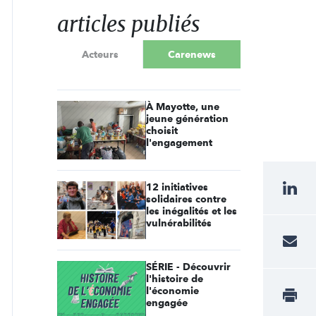
articles publiés
Acteurs
Carenews
À Mayotte, une
jeune génération
choisit
l'engagement
12 initiatives
solidaires contre
les inégalités et les
vulnérabilités
SÉRIE - Découvrir
l'histoire de
l'économie
engagée