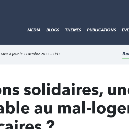
MÉDIA
BLOGS
THÈMES
PUBLICATIONS
ÉV
Re
 Mise à jour le 27 octobre 2022 - 11:12
ons solidaires, un
able au mal-log
caires ?