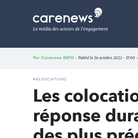
Aller
au
Carenews,
contenu
Le
principal
média
des
acteurs
de
l'engagement
Par
Carenews INFO
- Publié le 26 octobre 2022 - 17:00 -
#ASSOCIATIONS
Les colocati
réponse dur
des plus pré