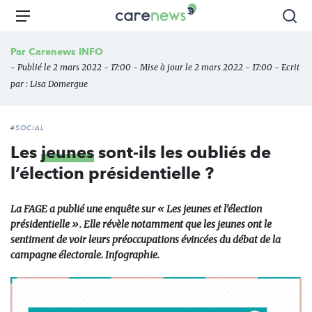
Aller
Carenews,
Menu
Rec
au
Le
contenu
média
Par
Carenews INFO
principal
des
- Publié le 2 mars 2022 - 17:00 - Mise à jour le 2 mars 2022 - 17:00 - Ecrit
acteurs
par :
Lisa Domergue
de
l'engagement
#SOCIAL
Les
jeunes
sont-ils les oubliés de
l’élection présidentielle ?
La FAGE a publié une enquête sur « Les jeunes et l’élection
présidentielle ». Elle révèle notamment que les jeunes ont le
sentiment de voir leurs préoccupations évincées du débat de la
campagne électorale. Infographie.