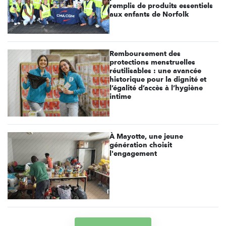
remplis de produits essentiels
aux enfants de Norfolk
Remboursement des
protections menstruelles
réutilisables : une avancée
historique pour la dignité et
l’égalité d’accès à l’hygiène
intime
À Mayotte, une jeune
génération choisit
l'engagement