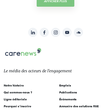
AFFICHER PLUS
LinkedIn
Facebook
Instagram
YouTube
Soundcloud
Suivez-
nous
Carenews,
sur:
Le
média
des
Le média
des acteurs
de l'engagement
acteurs
de
Notre histoire
Emplois
l'engagement
Qui sommes-nous ?
Publications
Ligne éditoriale
Évènements
Pourquoi s'inscrire
Annuaire des solutions RSE