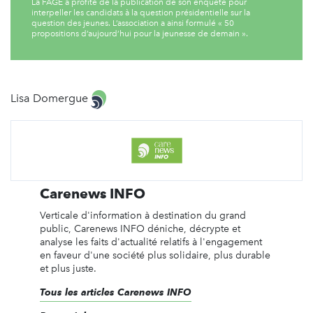
La FAGE a profité de la publication de son enquête pour
interpeller les candidats à la question présidentielle sur la
question des jeunes. L’association a ainsi formulé « 50
propositions d’aujourd’hui pour la jeunesse de demain ».
Lisa Domergue
Carenews INFO
Verticale d'information à destination du grand
public, Carenews INFO déniche, décrypte et
analyse les faits d'actualité relatifs à l'engagement
en faveur d'une société plus solidaire, plus durable
et plus juste.
Tous les articles Carenews INFO