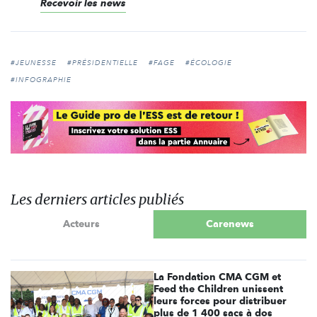
Recevoir les news
#JEUNESSE
#PRÉSIDENTIELLE
#FAGE
#ÉCOLOGIE
#INFOGRAPHIE
Les derniers articles publiés
Acteurs
Carenews
La Fondation CMA CGM et
Feed the Children unissent
leurs forces pour distribuer
plus de 1 400 sacs à dos