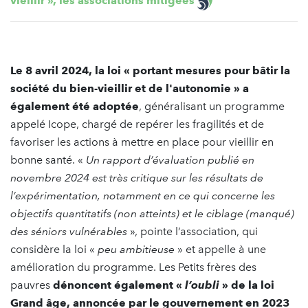
vieillir », les associations mitigées
Le 8 avril 2024, la loi « portant mesures pour bâtir la
société du bien-vieillir et de l'autonomie » a
également été adoptée
, généralisant un programme
appelé Icope, chargé de repérer les fragilités et de
favoriser les actions à mettre en place pour vieillir en
bonne santé. «
Un rapport d’évaluation publié en
novembre 2024 est très critique sur les résultats de
l’expérimentation, notamment en ce qui concerne les
objectifs quantitatifs (non atteints) et le ciblage (manqué)
des séniors vulnérables
», pointe l’association, qui
considère la loi «
peu ambitieuse
» et appelle à une
amélioration du programme. Les Petits frères des
pauvres
dénoncent également «
l’oubli
» de la loi
Grand âge, annoncée par le gouvernement en 2023