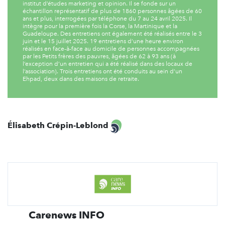
institut d’études marketing et opinion. Il se fonde sur un
échantillon représentatif de plus de 1860 personnes âgées de 60
ans et plus, interrogées par téléphone du 7 au 24 avril 2025. Il
intègre pour la première fois la Corse, la Martinique et la
Guadeloupe. Des entretiens ont également été réalisés entre le 3
juin et le 15 juillet 2025. 19 entretiens d’une heure environ
réalisés en face-à-face au domicile de personnes accompagnées
par les Petits frères des pauvres, âgées de 62 à 93 ans (à
l’exception d’un entretien qui a été réalisé dans des locaux de
l’association). Trois entretiens ont été conduits au sein d’un
Ehpad, deux dans des maisons de retraite.
Élisabeth Crépin-Leblond
Carenews INFO