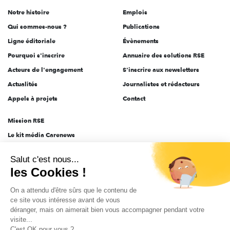
de
Notre histoire
Emplois
l'engagement
Qui sommes-nous ?
Publications
Ligne éditoriale
Évènements
Pourquoi s'inscrire
Annuaire des solutions RSE
Acteurs de l'engagement
S'inscrire aux newsletters
Actualités
Journalistes et rédacteurs
Appels à projets
Contact
Mission RSE
Le kit média Carenews
Groupe AEF
Salut c'est nous...
AEF info
les Cookies !
Novethic
On a attendu d'être sûrs que le contenu de
PRODURABLE
ce site vous intéresse avant de vous
Inclusiv Day
déranger, mais on aimerait bien vous accompagner pendant votre
visite...
C'est OK pour vous ?