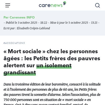
Aller
Carenews,
Menu
Rec
au
Le
contenu
média
Par
Carenews INFO
principal
des
- Publié le 3 octobre 2025 - 18:22 - Mise à jour le 5 octobre 2025 - 13:21 -
acteurs
Ecrit par :
Elisabeth Crépin-Leblond
de
l'engagement
#ASSOCIATIONS
« Mort sociale » chez les personnes
âgées : les Petits frères des pauvres
alertent sur
un isolement
grandissant
Dans la troisième édition de leur baromètre, consacré à la solitude
et à l’isolement des personnes de plus de 60 ans, les Petits frères
des pauvres tirent la sonnette d’alarme. Selon l’association, plus de
750 000 personnes sont en situation de « mort sociale » en