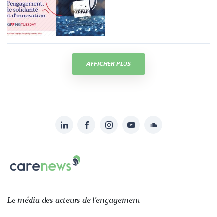
AFFICHER PLUS
LinkedIn
Facebook
Instagram
YouTube
Soundcloud
Suivez-
nous
Carenews,
sur:
Le
média
des
Le média
des acteurs
de l'engagement
acteurs