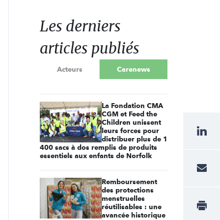
Les derniers
articles publiés
Acteurs
Carenews
La Fondation CMA
CGM et Feed the
Children unissent
leurs forces pour
distribuer plus de 1
400 sacs à dos remplis de produits
essentiels aux enfants de Norfolk
Remboursement
des protections
menstruelles
réutilisables : une
avancée historique