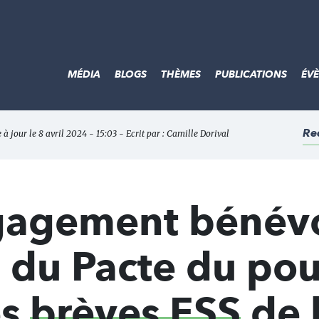
MÉDIA
BLOGS
THÈMES
PUBLICATIONS
ÉV
Re
 à jour le 8 avril 2024 - 15:03 - Ecrit par :
Camille Dorival
ngagement bénévo
 du Pacte du pou
es
brèves ESS
de 