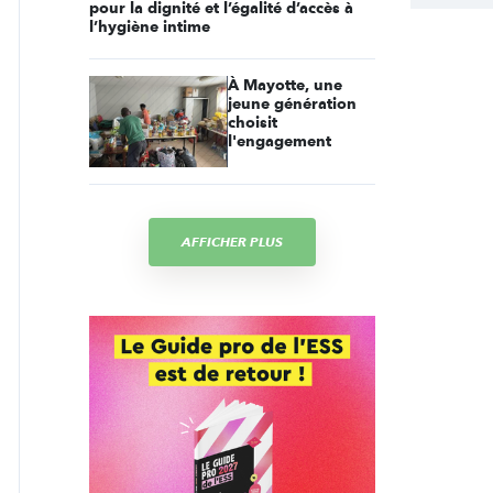
pour la dignité et l’égalité d’accès à
l’hygiène intime
À Mayotte, une
jeune génération
choisit
l'engagement
AFFICHER PLUS