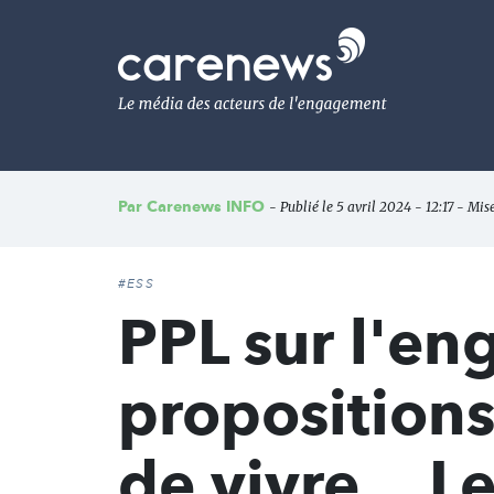
Aller
au
Carenews,
contenu
Le
principal
média
des
acteurs
de
l'engagement
Par
Carenews INFO
- Publié le 5 avril 2024 - 12:17 - Mise
#ESS
PPL sur l'e
propositions
de vivre... L