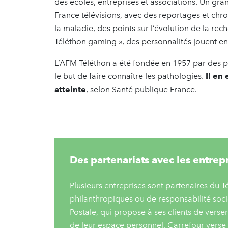
des écoles, entreprises et associations. Un gran
France télévisions, avec des reportages et ch
la maladie, des points sur l’évolution de la re
Téléthon gaming », des personnalités jouent en
L’AFM-Téléthon a été fondée en 1957 par des pa
le but de faire connaître les pathologies.
Il en
atteinte
, selon Santé publique France.
Des partenariats avec les entrep
Plusieurs entreprises sont partenaires du T
philanthropiques ou de responsabilité soci
Postale, qui propose à ses clients de vers
de leur espace personnel. Carrefour verse 