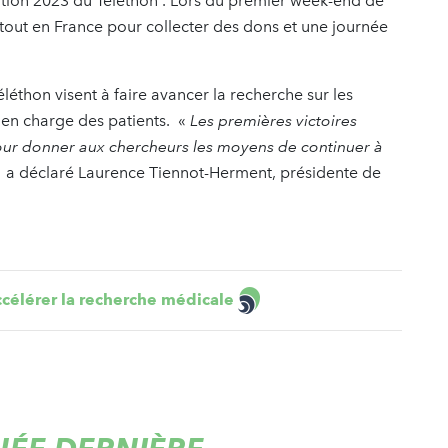
édition 2023 du Téléthon . Lors du premier week-end de
out en France pour collecter des dons et une journée
éthon visent à faire avancer la recherche sur les
e en charge des patients. «
Les premières victoires
pour donner aux chercheurs les moyens de continuer à
 a déclaré Laurence Tiennot-Herment, présidente de
ccélérer la recherche médicale