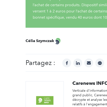
l’achat de certains produits. Dispositif simi
versent 1 à 2 euros pour l’achat de certain
bonnet spécifique, vendu 40 euros dont 10
Célia Szymczak
Partagez :
facebook
linkedin
mail
prin
Carenews INF
Verticale d'informatio
grand public, Carene
décrypte et analyse les 
relatifs à l'engagemen