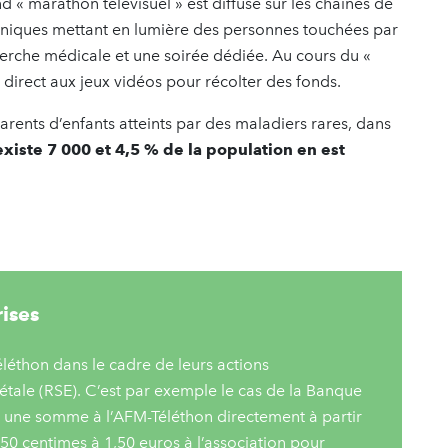
d « marathon télévisuel » est diffusé sur les chaines de
roniques mettant en lumière des personnes touchées par
cherche médicale et une soirée dédiée. Au cours du «
 direct aux jeux vidéos pour récolter des fonds.
rents d’enfants atteints par des maladiers rares, dans
 existe 7 000 et 4,5 % de la population en est
rises
éléthon dans le cadre de leurs actions
étale (RSE). C’est par exemple le cas de la Banque
er une somme à l’AFM-Téléthon directement à partir
50 centimes à 1,50 euros à l’association pour