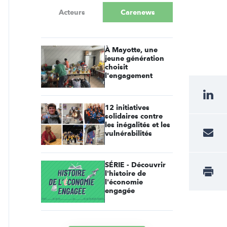
Acteurs
Carenews
À Mayotte, une
jeune génération
choisit
l'engagement
12 initiatives
solidaires contre
les inégalités et les
vulnérabilités
SÉRIE - Découvrir
l'histoire de
l'économie
engagée