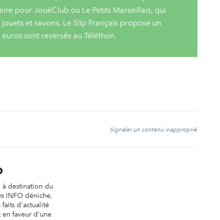
laire pour JouéClub ou Le Petits Marseillais, qui
s jouets et savons. Le Slip Français propose un
 euros sont reversés au Téléthon.
t
Signaler un contenu inapproprié
O
n à destination du
ws INFO déniche,
faits d'actualité
t en faveur d'une