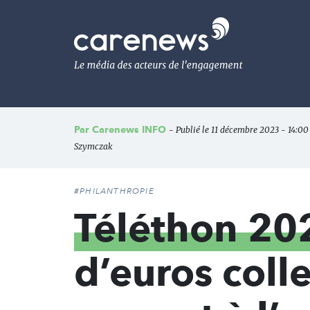
Aller
au
Carenews,
contenu
Le
principal
média
des
acteurs
de
l'engagement
Par
Carenews INFO
- Publié le 11 décembre 2023 - 14:00
Szymczak
#PHILANTHROPIE
Téléthon 20
d’euros coll