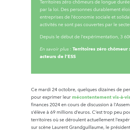
Territoires zéro chômeurs de longue durée
par la loi. Des personnes durablement élo
entreprises de l’économie sociale et solida
activités ne sont pas couvertes par le secte
Depuis le début de l’expérimentation, 3 6
En savoir plus
:
Territoires zéro chômeur :
acteurs de l’ESS
Ce mardi 24 octobre, quelques dizaines de per
pour exprimer leur
mécontentement vis-à-v
finances 2024 en cours de discussion à l’Assem
s’élève à 69 millions d’euros. C’est trop peu p
territoires où se déroulent actuellement l’exp
sur scène Laurent Grandguillaume, le président