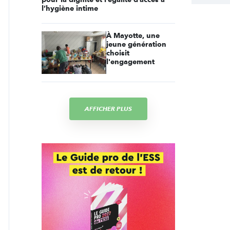
l’hygiène intime
À Mayotte, une
jeune génération
choisit
l'engagement
AFFICHER PLUS