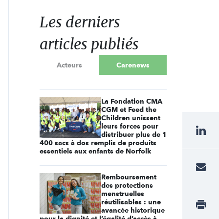
Les derniers
articles publiés
Acteurs
Carenews
La Fondation CMA
CGM et Feed the
Children unissent
leurs forces pour
distribuer plus de 1
400 sacs à dos remplis de produits
essentiels aux enfants de Norfolk
Remboursement
des protections
menstruelles
réutilisables : une
avancée historique
pour la dignité et l’égalité d’accès à