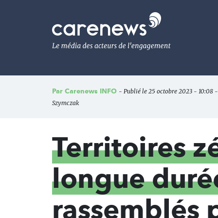
Aller
au
Carenews,
contenu
Le
principal
média
des
acteurs
de
l'engagement
Par
Carenews INFO
- Publié le 25 octobre 2023 - 10:08 -
Szymczak
Territoires 
longue duré
rassemblés 