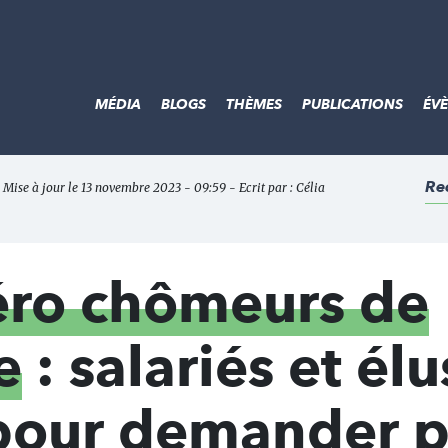
MÉDIA
BLOGS
THÈMES
PUBLICATIONS
ÉV
Re
 Mise à jour le 13 novembre 2023 - 09:59 - Ecrit par :
Célia
zéro chômeurs de
e
: salariés et élu
pour demander p