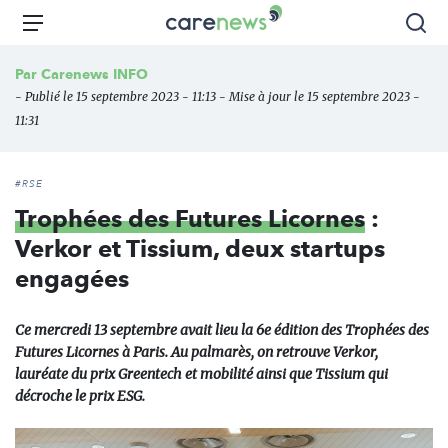
Aller
Carenews,
Menu
Rec
au
Le
contenu
média
Par
Carenews INFO
principal
des
- Publié le 15 septembre 2023 - 11:13 - Mise à jour le 15 septembre 2023 -
acteurs
11:31
de
l'engagement
#RSE
Trophées des Futures Licornes
:
Verkor et Tissium, deux startups
engagées
Ce mercredi 13 septembre avait lieu la 6e édition des Trophées des
Futures Licornes à Paris. Au palmarès, on retrouve Verkor,
lauréate du prix Greentech et mobilité ainsi que Tissium qui
décroche le prix ESG.