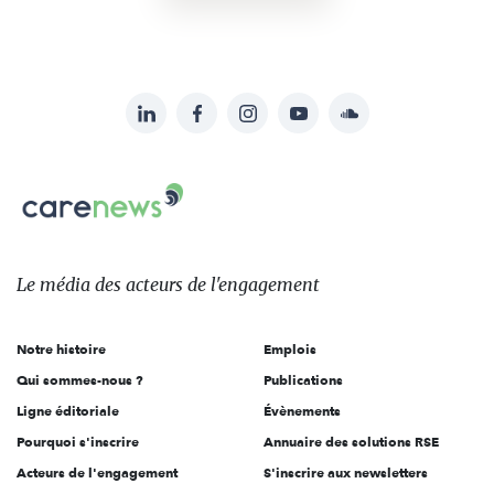
LinkedIn
Facebook
Instagram
YouTube
Soundcloud
Suivez-
nous
Carenews,
sur:
Le
média
des
Le média
des acteurs
de l'engagement
acteurs
de
Notre histoire
Emplois
l'engagement
Qui sommes-nous ?
Publications
Ligne éditoriale
Évènements
Pourquoi s'inscrire
Annuaire des solutions RSE
Acteurs de l'engagement
S'inscrire aux newsletters