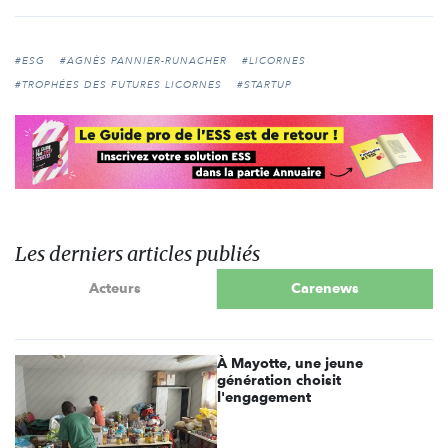
#ESG
#AGNÈS PANNIER-RUNACHER
#LICORNES
#TROPHÉES DES FUTURES LICORNES
#STARTUP
Les derniers articles publiés
Acteurs
Carenews
À Mayotte, une jeune
génération choisit
l'engagement