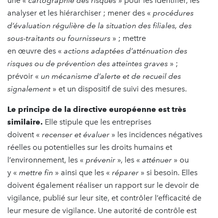
une «
cartographie des risques
» pour les identifier, les
analyser et les hiérarchiser ; mener des «
procédures
d’évaluation régulière de la situation des filiales, des
sous-traitants ou fournisseurs
» ; mettre
en œuvre des «
actions adaptées d’atténuation des
risques ou de prévention des atteintes graves
» ;
prévoir «
un mécanisme d’alerte et de recueil des
signalement
» et un dispositif de suivi des mesures.
Le principe de la directive européenne est très
similaire.
Elle stipule que les entreprises
doivent «
recenser et évaluer
» les incidences négatives
réelles ou potentielles sur les droits humains et
l’environnement, les «
prévenir
», les «
atténuer
» ou
y «
mettre fin
» ainsi que les «
réparer
» si besoin. Elles
doivent également réaliser un rapport sur le devoir de
vigilance, publié sur leur site, et contrôler l’efficacité de
leur mesure de vigilance. Une autorité de contrôle est