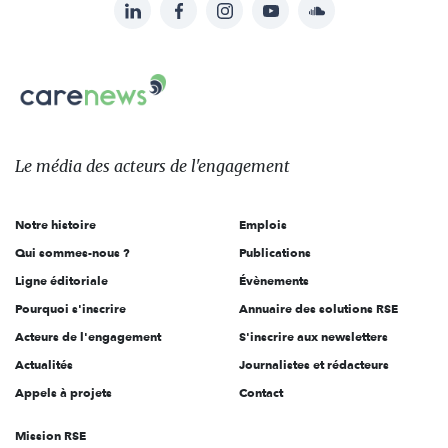
LinkedIn
Facebook
Instagram
YouTube
Soundcloud
Suivez-
nous
Carenews,
sur:
Le
média
des
Le média
des acteurs
de l'engagement
acteurs
de
Notre histoire
Emplois
l'engagement
Qui sommes-nous ?
Publications
Ligne éditoriale
Évènements
Pourquoi s'inscrire
Annuaire des solutions RSE
Acteurs de l'engagement
S'inscrire aux newsletters
Actualités
Journalistes et rédacteurs
Appels à projets
Contact
Mission RSE