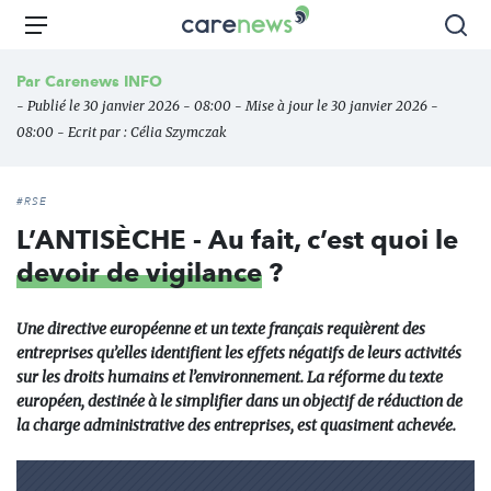
Aller
Carenews,
Menu
Rec
au
Le
contenu
média
Par
Carenews INFO
principal
des
- Publié le 30 janvier 2026 - 08:00 - Mise à jour le 30 janvier 2026 -
acteurs
08:00 - Ecrit par :
Célia Szymczak
de
l'engagement
#RSE
L’ANTISÈCHE - Au fait, c’est quoi le
devoir de vigilance
?
Une directive européenne et un texte français requièrent des
entreprises qu’elles identifient les effets négatifs de leurs activités
sur les droits humains et l’environnement. La réforme du texte
européen, destinée à le simplifier dans un objectif de réduction de
la charge administrative des entreprises, est quasiment achevée.