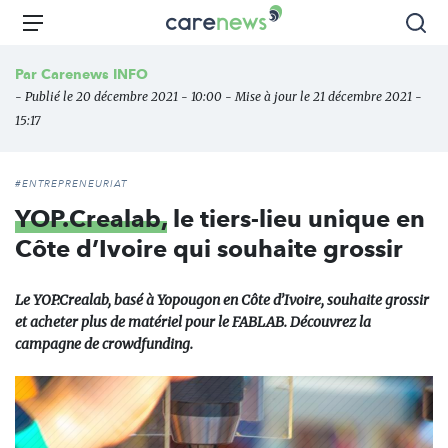
Aller
Carenews,
Menu
Rec
au
Le
contenu
média
Par
Carenews INFO
principal
des
- Publié le 20 décembre 2021 - 10:00 - Mise à jour le 21 décembre 2021 -
acteurs
15:17
de
l'engagement
#ENTREPRENEURIAT
YOP.Crealab,
le tiers-lieu unique en
Côte d’Ivoire qui souhaite grossir
Le YOP.Crealab, basé à Yopougon en Côte d’Ivoire, souhaite grossir
et acheter plus de matériel pour le FABLAB. Découvrez la
campagne de crowdfunding.