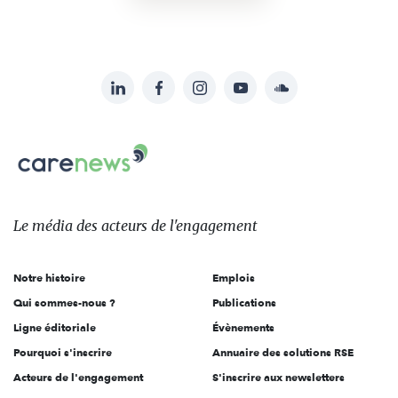
LinkedIn
Facebook
Instagram
YouTube
Soundcloud
Suivez-
nous
Carenews,
sur:
Le
média
des
Le média
des acteurs
de l'engagement
acteurs
de
Notre histoire
Emplois
l'engagement
Qui sommes-nous ?
Publications
Ligne éditoriale
Évènements
Pourquoi s'inscrire
Annuaire des solutions RSE
Acteurs de l'engagement
S'inscrire aux newsletters