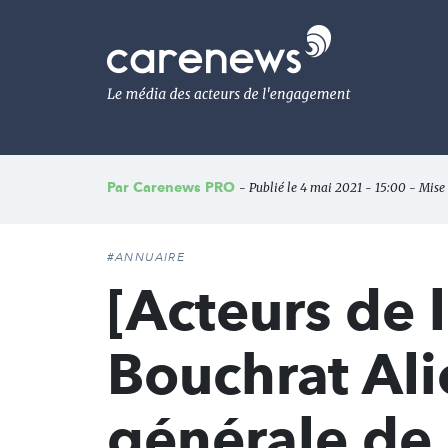
Aller
au
Carenews,
contenu
Le
principal
média
des
acteurs
de
l'engagement
Par
Carenews PRO
- Publié le 4 mai 2021 - 15:00 - Mise
#ANNUAIRE
[Acteurs de
Bouchrat Ali
générale de