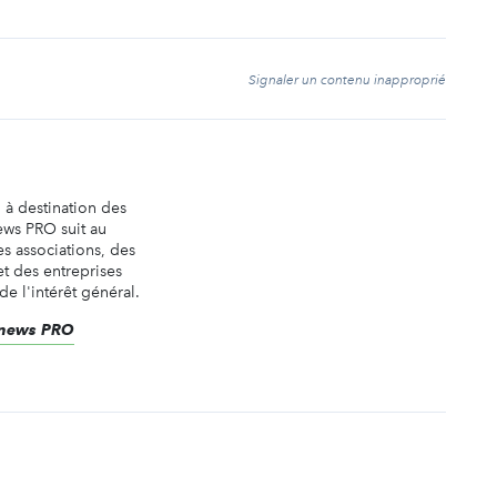
t
Signaler un contenu inapproprié
n à destination des
ews PRO suit au
es associations, des
t des entreprises
de l'intérêt général.
renews PRO