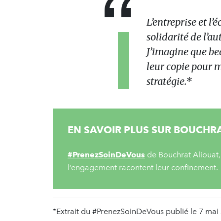
L’entreprise et l’
solidarité de l’a
J’imagine que bea
leur copie pour m
stratégie.*
EN SAVOIR PLUS SUR BOUCHR
#PrenezSoinDeVous
de Bouchrat Aliouat,
l’engagement racontent leur confinement.
*Extrait du #PrenezSoinDeVous publié le 7 mai