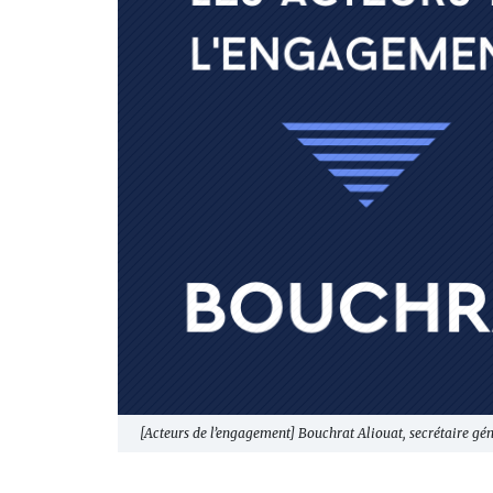
[Acteurs de l’engagement] Bouchrat Aliouat, secrétaire g