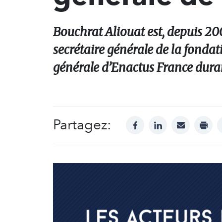
Bouchrat Aliouat est, depuis 200
secrétaire générale de la fondati
générale d’Enactus France duran
Partagez:
facebook
linkedin
mail
print