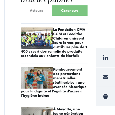
Acteurs
Carenews
La Fondation CMA
CGM et Feed the
Children unissent
leurs forces pour
distribuer plus de 1
400 sacs à dos remplis de produits
essentiels aux enfants de Norfolk
Remboursement
des protections
menstruelles
réutilisables : une
avancée historique
pour la dignité et l’égalité d’accès à
l’hygiène intime
À Mayotte, une
jeune génération