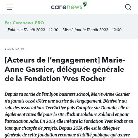
Aller
Carenews,
Menu
Rec
au
Le
contenu
média
Par
Carenews PRO
principal
des
- Publié le 17 août 2022 - 12:00 - Mise à jour le 17 août 2022 - 12:00
acteurs
de
l'engagement
#ANNUAIRE
[Acteurs de l’engagement] Marie-
Anne Gasnier, déléguée générale
de la Fondation Yves Rocher
Depuis sa sortie de l’emlyon business school, Marie-Anne Gasnier
n’a jamais cessé d’être une actrice de l’engagement. Bénévole au
sein des associations Terr’Active puis Compter sur Demain, elle a
également travaillé pour le site d’achat solidaire Soliland et pour
l’association Adie. En 2013, elle intègre la Fondation Yves Rocher en
tant que chargée de projets. Depuis 2019, elle est la déléguée
générale de cette fondation reconnue d’utilité publique qui œuvre