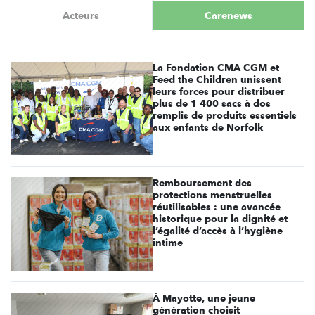
Acteurs
Carenews
La Fondation CMA CGM et
Feed the Children unissent
leurs forces pour distribuer
plus de 1 400 sacs à dos
remplis de produits essentiels
aux enfants de Norfolk
Remboursement des
protections menstruelles
réutilisables : une avancée
historique pour la dignité et
l’égalité d’accès à l’hygiène
intime
À Mayotte, une jeune
génération choisit