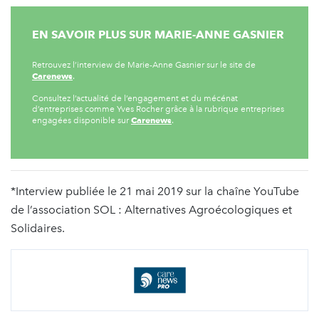
EN SAVOIR PLUS SUR MARIE-ANNE GASNIER
Retrouvez l’interview de Marie-Anne Gasnier sur le site de
Carenews
.
Consultez l’actualité de l’engagement et du mécénat
d’entreprises comme Yves Rocher grâce à la rubrique entreprises
Carenews
engagées disponible sur
.
*Interview publiée le 21 mai 2019 sur la chaîne YouTube
de l’association SOL : Alternatives Agroécologiques et
Solidaires.