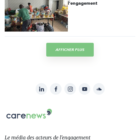
l'engagement
AFFICHER PLUS
LinkedIn
Facebook
Instagram
YouTube
Soundcloud
Suivez-
nous
Carenews,
sur:
Le
média
des
Le média
des acteurs
de l'engagement