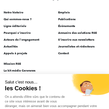
acteurs
de
Notre histoire
Emplois
l'engagement
Qui sommes-nous ?
Publications
Ligne éditoriale
Évènements
Pourquoi s'inscrire
Annuaire des solutions RSE
Acteurs de l'engagement
S'inscrire aux newsletters
Actualités
Journalistes et rédacteurs
Appels à projets
Contact
Mission RSE
Le kit média Carenews
Groupe AEF
Salut c'est nous...
AEF info
les Cookies !
Novethic
On a attendu d'être sûrs que le contenu de
PRODURABLE
ce site vous intéresse avant de vous
Inclusiv Day
déranger, mais on aimerait bien vous accompagner pendant votre