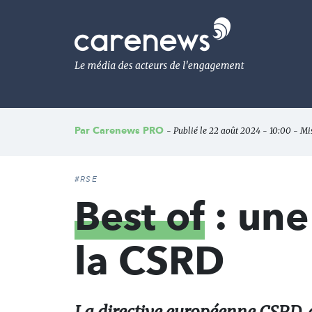
Aller
au
Carenews,
contenu
Le
principal
média
des
acteurs
de
l'engagement
Par
Carenews PRO
- Publié le 22 août 2024 - 10:00 - Mi
#RSE
Best of
: une
la CSRD