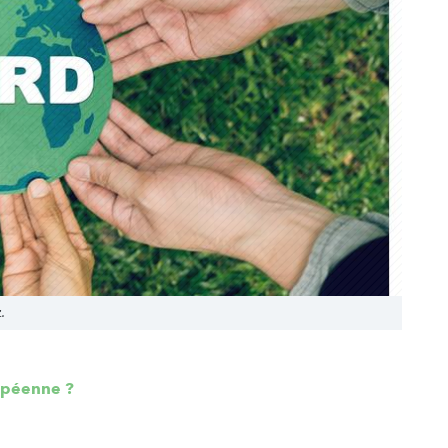
.
ropéenne ?