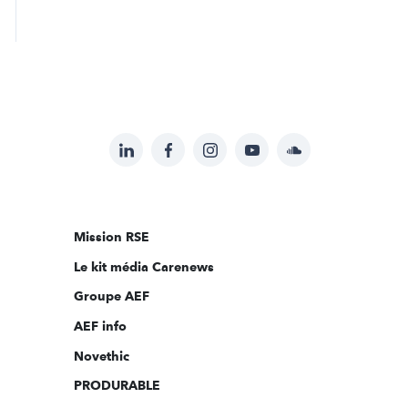
LinkedIn
Facebook
Instagram
YouTube
Soundcloud
Suivez-
nous
sur:
Mission RSE
Le kit média Carenews
Groupe AEF
AEF info
Novethic
PRODURABLE