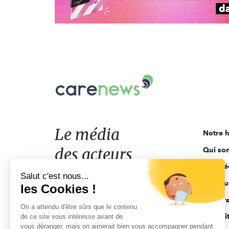
Carenews,
Le
média
des
acteurs
Le média
Notre h
de
des acteurs
Qui so
l'engagement
Ligne é
de l'engagement
Salut c'est nous...
Pourquo
les Cookies !
Acteur
On a attendu d'être sûrs que le contenu
Actuali
de ce site vous intéresse avant de
vous déranger, mais on aimerait bien vous accompagner pendant