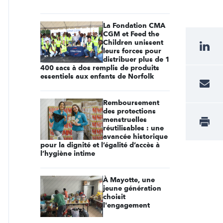
La Fondation CMA
CGM et Feed the
Children unissent
leurs forces pour
distribuer plus de 1
400 sacs à dos remplis de produits
essentiels aux enfants de Norfolk
Remboursement
des protections
menstruelles
réutilisables : une
avancée historique
pour la dignité et l’égalité d’accès à
l’hygiène intime
À Mayotte, une
jeune génération
choisit
l'engagement