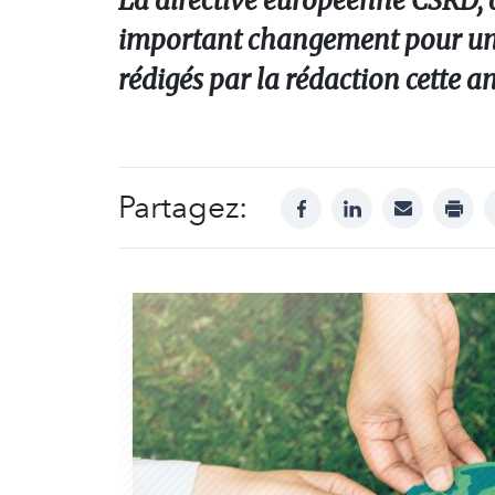
La directive européenne CSRD, a
important changement pour un ce
rédigés par la rédaction cette a
Partagez:
facebook
linkedin
mail
print