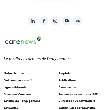
LinkedIn
Facebook
Instagram
YouTube
Soundcloud
Suivez-
nous
Carenews,
sur:
Le
média
des
Le média
des acteurs
de l'engagement
acteurs
de
Notre histoire
Emplois
l'engagement
Qui sommes-nous ?
Publications
Ligne éditoriale
Évènements
Pourquoi s'inscrire
Annuaire des solutions RSE
Acteurs de l'engagement
S'inscrire aux newsletters
Actualités
Journalistes et rédacteurs