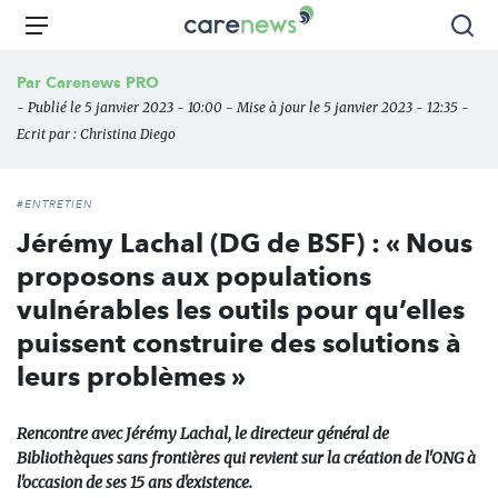
Aller
Carenews,
Menu
Rec
au
Le
contenu
média
Par
Carenews PRO
principal
des
- Publié le 5 janvier 2023 - 10:00 - Mise à jour le 5 janvier 2023 - 12:35 -
acteurs
Ecrit par :
Christina Diego
de
l'engagement
#ENTRETIEN
Jérémy Lachal (DG de BSF) : « Nous
proposons aux populations
vulnérables les outils pour qu’elles
puissent construire des solutions à
leurs problèmes »
Rencontre avec Jérémy Lachal, le directeur général de
Bibliothèques sans frontières qui revient sur la création de l'ONG à
l'occasion de ses 15 ans d'existence.