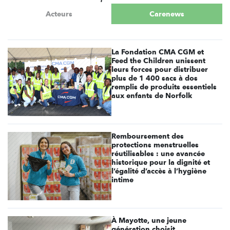
Acteurs
Carenews
La Fondation CMA CGM et
Feed the Children unissent
leurs forces pour distribuer
plus de 1 400 sacs à dos
remplis de produits essentiels
aux enfants de Norfolk
Remboursement des
protections menstruelles
réutilisables : une avancée
historique pour la dignité et
l’égalité d’accès à l’hygiène
intime
À Mayotte, une jeune
génération choisit