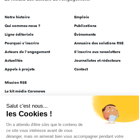
acteurs
de
Notre histoire
Emplois
l'engagement
Qui sommes-nous ?
Publications
Ligne éditoriale
Évènements
Pourquoi s'inscrire
Annuaire des solutions RSE
Acteurs de l'engagement
S'inscrire aux newsletters
Actualités
Journalistes et rédacteurs
Appels à projets
Contact
Mission RSE
Le kit média Carenews
Groupe AEF
Salut c'est nous...
AEF info
les Cookies !
Novethic
On a attendu d'être sûrs que le contenu de
PRODURABLE
ce site vous intéresse avant de vous
Inclusiv Day
déranger, mais on aimerait bien vous accompagner pendant votre