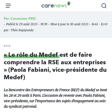
Aller
Carenews,
Menu
Rec
au
Le
contenu
média
Par
Carenews PRO
principal
des
- Publié le 29 août 2023 - 19:39 - Mise à jour le 30 août 2023 - 14:43 - Ecrit
acteurs
par :
Théo Nepipvoda
de
l'engagement
#RSE
« Le rôle du Medef
est de faire
comprendre la RSE aux entreprises
» (Paola Fabiani, vice-présidente du
Medef)
La Rencontre des Entrepreneurs de France (REF) du Medef se tient
les 28 et 29 août à Paris. L’occasion de revenir avec Paola Fabiani,
vice-présidente, sur l’importance des sujets d’engagement au sein
du syndicat patronal.