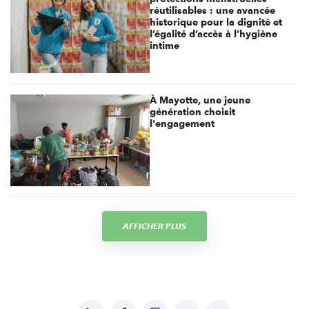
réutilisables : une avancée
historique pour la dignité et
l’égalité d’accès à l’hygiène
intime
À Mayotte, une jeune
génération choisit
l'engagement
AFFICHER PLUS
LinkedIn
Facebook
Instagram
YouTube
Soundcloud