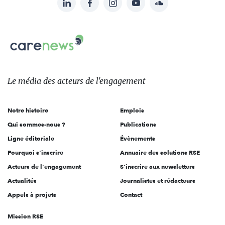
Suivez-
nous
Carenews,
sur:
Le
média
des
Le média
des acteurs
de l'engagement
acteurs
de
Notre histoire
Emplois
l'engagement
Qui sommes-nous ?
Publications
Ligne éditoriale
Évènements
Pourquoi s'inscrire
Annuaire des solutions RSE
Acteurs de l'engagement
S'inscrire aux newsletters
Actualités
Journalistes et rédacteurs
Appels à projets
Contact
Mission RSE