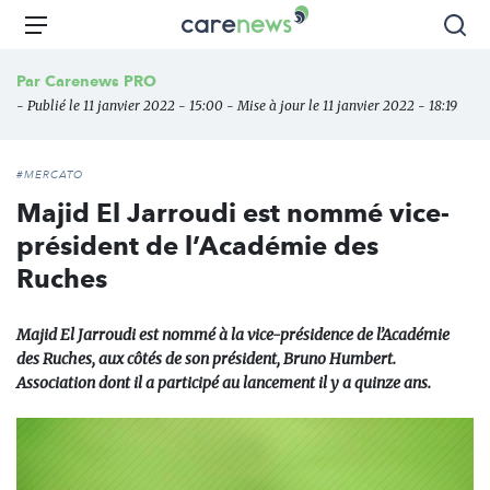
Aller
Carenews,
Menu
Rec
au
Le
contenu
média
Par
Carenews PRO
principal
des
- Publié le 11 janvier 2022 - 15:00 - Mise à jour le 11 janvier 2022 - 18:19
acteurs
de
l'engagement
#MERCATO
Majid El Jarroudi est nommé vice-
président de l’Académie des
Ruches
Majid El Jarroudi est nommé à la vice-présidence de l’Académie
des Ruches, aux côtés de son président, Bruno Humbert.
Association dont il a participé au lancement il y a quinze ans.