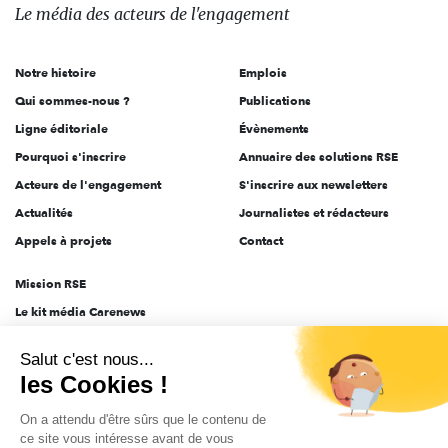
des
Le média
des acteurs
de l'engagement
acteurs
de
Notre histoire
Emplois
l'engagement
Qui sommes-nous ?
Publications
Ligne éditoriale
Évènements
Pourquoi s'inscrire
Annuaire des solutions RSE
Acteurs de l'engagement
S'inscrire aux newsletters
Actualités
Journalistes et rédacteurs
Appels à projets
Contact
Mission RSE
Le kit média Carenews
Groupe AEF
Salut c'est nous...
AEF info
les Cookies !
Novethic
On a attendu d'être sûrs que le contenu de
PRODURABLE
ce site vous intéresse avant de vous