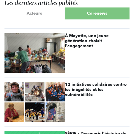
Les derniers articles publiés
Acteurs
Carenews
À Mayotte, une jeune
génération choisit
l'engagement
12 initiatives solidaires contre
les inégalités et les
vulnérabilités
SÉRIE - Découvrir l'histoire de