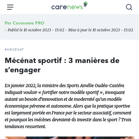
Aller
Carenews,
Menu
Rec
au
Le
contenu
média
Par
Carenews PRO
principal
des
- Publié le 10 octobre 2023 - 15:02 - Mise à jour le 10 octobre 2023 - 15:02
acteurs
de
l'engagement
#MÉCÉNAT
Mécénat sportif : 3 manières de
s’engager
En janvier 2022, la ministre des Sports Amélie Oudéa-Castéra
indiquait vouloir « fortifier notre modèle sportif », invoquant
autant un besoin d’innovation et de modernité qu’un modèle
économique pérenne et autonome. Alors que la pratique sportive
est largement portée en France par le secteur associatif, comment
et pourquoi les mécènes devraient-ils investir dans le sport ? Trois
tendances ressortent.