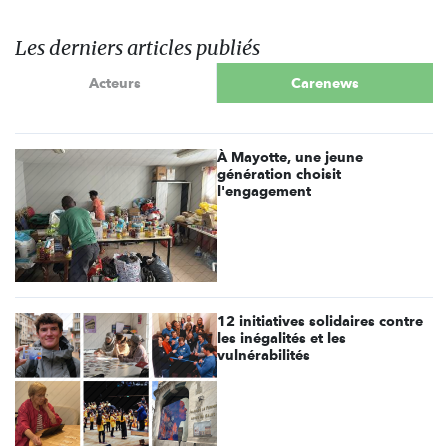
Les derniers articles publiés
Acteurs
Carenews
À Mayotte, une jeune
génération choisit
l'engagement
12 initiatives solidaires contre
les inégalités et les
vulnérabilités