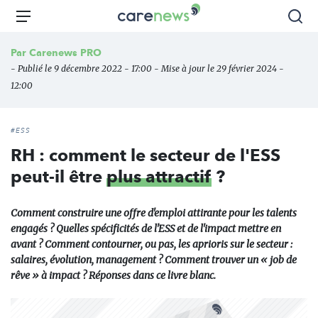
Aller
Carenews,
Menu
Rec
au
Le
contenu
média
Par
Carenews PRO
principal
des
- Publié le 9 décembre 2022 - 17:00 - Mise à jour le 29 février 2024 -
acteurs
12:00
de
l'engagement
#ESS
RH : comment le secteur de l'ESS
peut-il être
plus attractif
?
Comment construire une offre d'emploi attirante pour les talents
engagés ? Quelles spécificités de l'ESS et de l'impact mettre en
avant ? Comment contourner, ou pas, les aprioris sur le secteur :
salaires, évolution, management ? Comment trouver un « job de
rêve » à impact ? Réponses dans ce livre blanc.