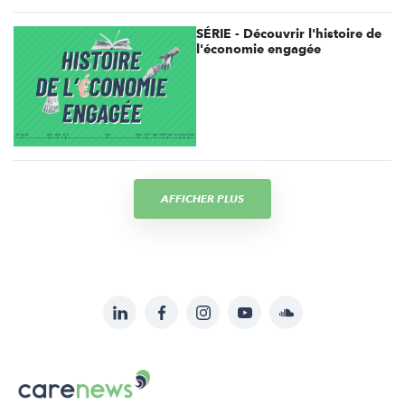
SÉRIE - Découvrir l'histoire de
l'économie engagée
AFFICHER PLUS
LinkedIn
Facebook
Instagram
YouTube
Soundcloud
Suivez-
nous
Carenews,
sur:
Le