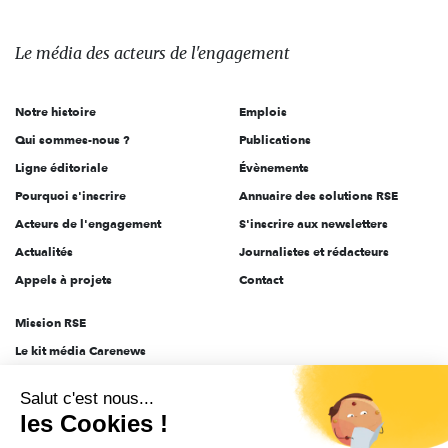
média
des
Le média
des acteurs
de l'engagement
acteurs
de
Notre histoire
Emplois
l'engagement
Qui sommes-nous ?
Publications
Ligne éditoriale
Évènements
Pourquoi s'inscrire
Annuaire des solutions RSE
Acteurs de l'engagement
S'inscrire aux newsletters
Actualités
Journalistes et rédacteurs
Appels à projets
Contact
Mission RSE
Le kit média Carenews
Groupe AEF
Salut c'est nous...
AEF info
les Cookies !
Novethic