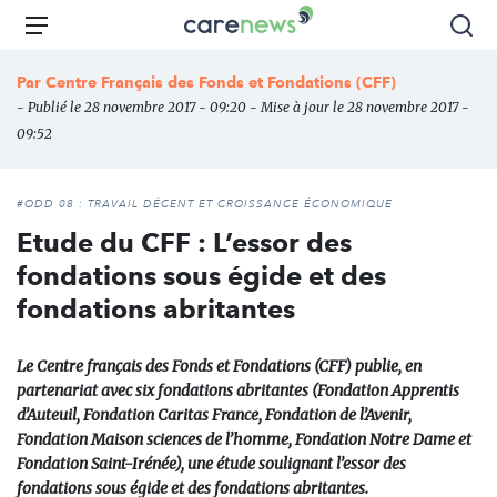
Aller
Carenews,
Menu
Rec
au
Le
contenu
média
Par
Centre Français des Fonds et Fondations (CFF)
principal
des
- Publié le 28 novembre 2017 - 09:20 - Mise à jour le 28 novembre 2017 -
acteurs
09:52
de
l'engagement
#ODD 08 : TRAVAIL DÉCENT ET CROISSANCE ÉCONOMIQUE
Etude du CFF : L’essor des
fondations sous égide et des
fondations abritantes
Le Centre français des Fonds et Fondations (CFF) publie, en
partenariat avec six fondations abritantes (Fondation Apprentis
d’Auteuil, Fondation Caritas France, Fondation de l’Avenir,
Fondation Maison sciences de l’homme, Fondation Notre Dame et
Fondation Saint-Irénée), une étude soulignant l’essor des
fondations sous égide et des fondations abritantes.