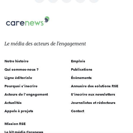
nous
Carenews,
sur:
Le
média
des
Le média
des acteurs
de l'engagement
acteurs
de
Notre histoire
Emplois
l'engagement
Qui sommes-nous ?
Publications
Ligne éditoriale
Évènements
Pourquoi s'inscrire
Annuaire des solutions RSE
Acteurs de l'engagement
S'inscrire aux newsletters
Actualités
Journalistes et rédacteurs
Appels à projets
Contact
Mission RSE
Le kit média Carenews