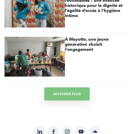
réutilisables : une avancée
historique pour la dignité et
l’égalité d’accès à l’hygiène
intime
À Mayotte, une jeune
génération choisit
l'engagement
AFFICHER PLUS
LinkedIn
Facebook
Instagram
YouTube
Soundcloud
Suivez-