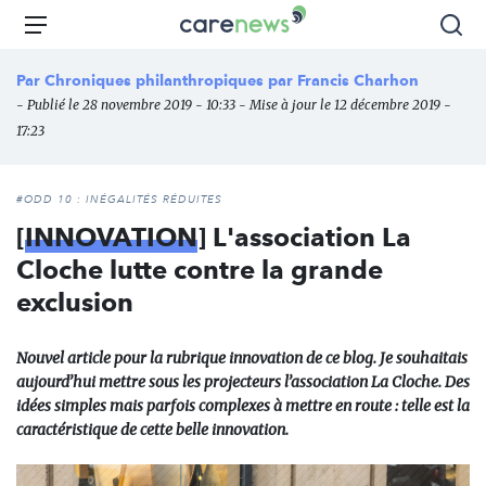
Aller
Carenews,
Menu
Rec
au
Le
contenu
média
Par
Chroniques philanthropiques par Francis Charhon
principal
des
- Publié le 28 novembre 2019 - 10:33 - Mise à jour le 12 décembre 2019 -
acteurs
17:23
de
l'engagement
#ODD 10 : INÉGALITÉS RÉDUITES
[
INNOVATION
] L'association La
Cloche lutte contre la grande
exclusion
Nouvel article pour la rubrique innovation de ce blog. Je souhaitais
aujourd’hui mettre sous les projecteurs l’association La Cloche. Des
idées simples mais parfois complexes à mettre en route : telle est la
caractéristique de cette belle innovation.