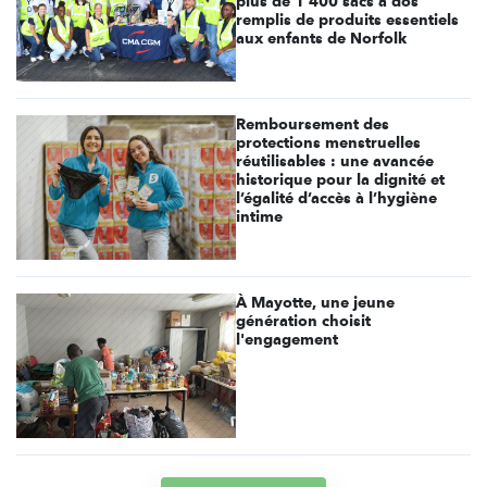
plus de 1 400 sacs à dos
remplis de produits essentiels
aux enfants de Norfolk
Remboursement des
protections menstruelles
réutilisables : une avancée
historique pour la dignité et
l’égalité d’accès à l’hygiène
intime
À Mayotte, une jeune
génération choisit
l'engagement