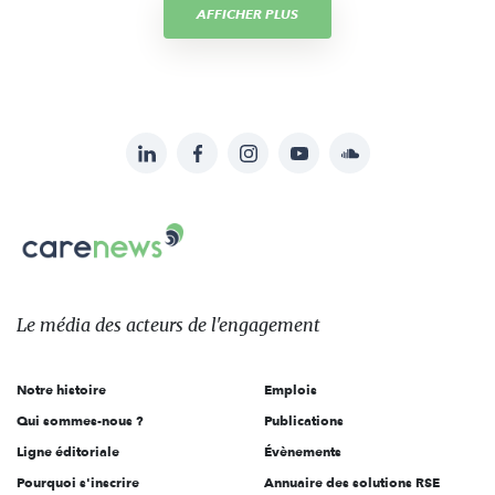
AFFICHER PLUS
LinkedIn
Facebook
Instagram
YouTube
Soundcloud
Suivez-
nous
Carenews,
sur:
Le
média
des
Le média
des acteurs
de l'engagement
acteurs
de
Notre histoire
Emplois
l'engagement
Qui sommes-nous ?
Publications
Ligne éditoriale
Évènements
Pourquoi s'inscrire
Annuaire des solutions RSE