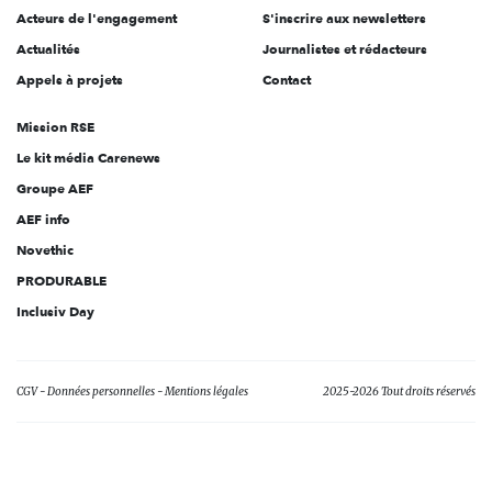
Acteurs de l'engagement
S'inscrire aux newsletters
Actualités
Journalistes et rédacteurs
Appels à projets
Contact
Mission RSE
Le kit média Carenews
Groupe AEF
AEF info
Novethic
PRODURABLE
Inclusiv Day
CGV
Données personnelles
Mentions légales
2025-2026 Tout droits réservés