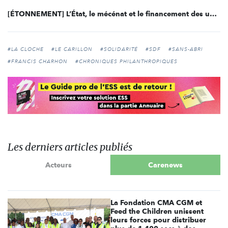
[ÉTONNEMENT] L’État, le mécénat et le financement des universités
#LA CLOCHE
#LE CARILLON
#SOLIDARITÉ
#SDF
#SANS-ABRI
#FRANCIS CHARHON
#CHRONIQUES PHILANTHROPIQUES
Les derniers articles publiés
Acteurs
Carenews
La Fondation CMA CGM et
Feed the Children unissent
leurs forces pour distribuer