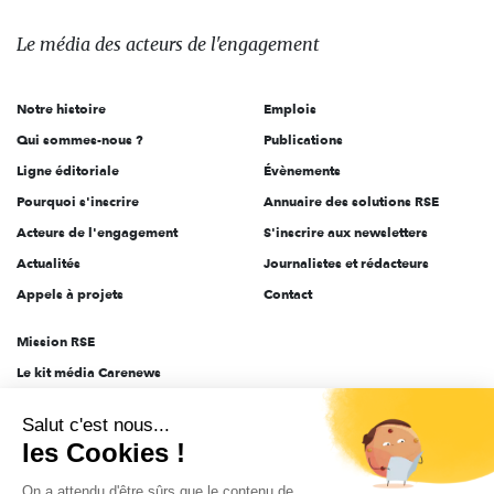
média
des
Le média
des acteurs
de l'engagement
acteurs
de
Notre histoire
Emplois
l'engagement
Qui sommes-nous ?
Publications
Ligne éditoriale
Évènements
Pourquoi s'inscrire
Annuaire des solutions RSE
Acteurs de l'engagement
S'inscrire aux newsletters
Actualités
Journalistes et rédacteurs
Appels à projets
Contact
Mission RSE
Le kit média Carenews
Groupe AEF
Salut c'est nous...
AEF info
les Cookies !
Novethic
On a attendu d'être sûrs que le contenu de