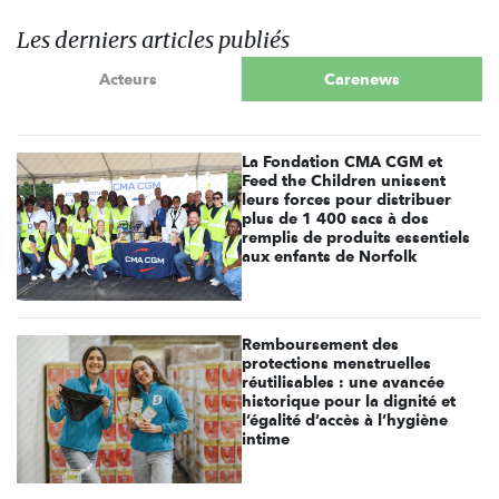
Les derniers articles publiés
Acteurs
Carenews
La Fondation CMA CGM et
Feed the Children unissent
leurs forces pour distribuer
plus de 1 400 sacs à dos
remplis de produits essentiels
aux enfants de Norfolk
Remboursement des
protections menstruelles
réutilisables : une avancée
historique pour la dignité et
l’égalité d’accès à l’hygiène
intime