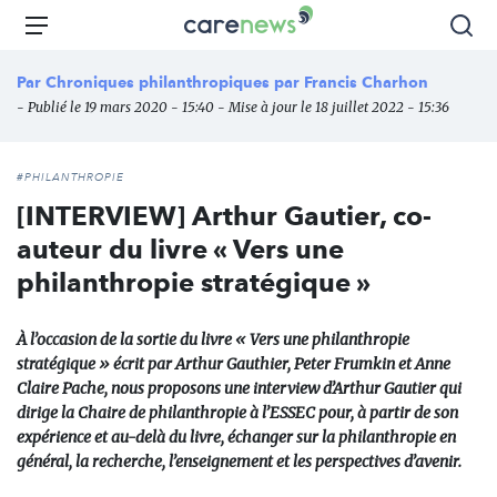
Aller
Carenews,
Menu
Rec
au
Le
contenu
média
Par
Chroniques philanthropiques par Francis Charhon
principal
des
- Publié le 19 mars 2020 - 15:40 - Mise à jour le 18 juillet 2022 - 15:36
acteurs
de
l'engagement
#PHILANTHROPIE
[INTERVIEW] Arthur Gautier, co-
auteur du livre « Vers une
philanthropie stratégique »
À l’occasion de la sortie du livre « Vers une philanthropie
stratégique » écrit par Arthur Gauthier, Peter Frumkin et Anne
Claire Pache, nous proposons une interview d’Arthur Gautier qui
dirige la Chaire de philanthropie à l’ESSEC pour, à partir de son
expérience et au-delà du livre, échanger sur la philanthropie en
général, la recherche, l’enseignement et les perspectives d’avenir.