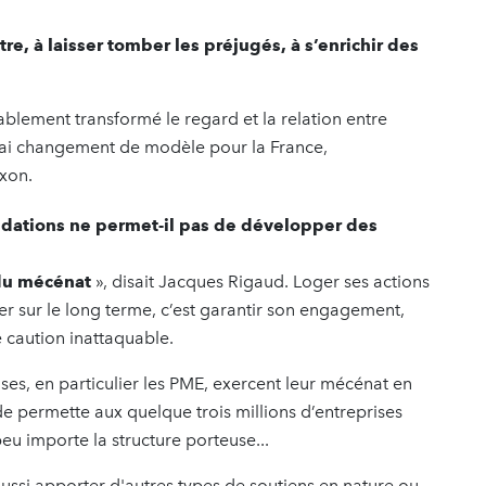
re, à laisser tomber les préjugés, à s’enrichir des
rablement transformé le regard et la relation entre
rai changement de modèle pour la France,
axon.
fondations ne permet-il pas de développer des
 du mécénat
», disait Jacques Rigaud. Loger ses actions
er sur le long terme, c’est garantir son engagement,
ne caution inattaquable.
ises, en particulier les PME, exercent leur mécénat en
t de permette aux quelque trois millions d’entreprises
eu importe la structure porteuse...
 aussi apporter d'autres types de soutiens en nature ou