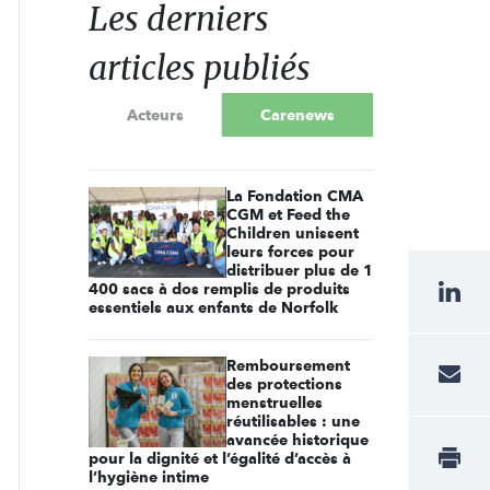
Les derniers
articles publiés
Acteurs
Carenews
La Fondation CMA
CGM et Feed the
Children unissent
leurs forces pour
distribuer plus de 1
400 sacs à dos remplis de produits
essentiels aux enfants de Norfolk
Remboursement
des protections
menstruelles
réutilisables : une
avancée historique
pour la dignité et l’égalité d’accès à
l’hygiène intime