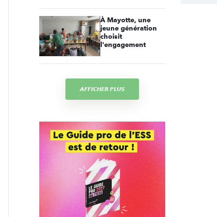
À Mayotte, une
jeune génération
choisit
l'engagement
AFFICHER PLUS