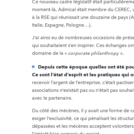
Ce nouveau cadre législatif était particulièreme
moment-là, Admical était membre du CEREC, un
à la RSE qui réunissait une douzaine de pays (A
Italie, Espagne, Pologne…).
J’ai ainsi eu de nombreuses occasions de prése
qui souhaitaient s’en inspirer. Ces échanges o
domaine de la «
corporate philanthropy
».
Depuis cette époque quelles ont été pou
Ce sont l’état d’esprit et les pratiques qui
recevoir l’argent de l’entreprise, c’était pactis
associations n’existait pas ou n’était pas souha
avec le partenaire.
Du côté des mécènes, il y avait une forme de c
exiger l’exclusivité, ce qui pénalisait les stru
dépassées et les mécènes acceptent volontiers 
l'intérêt bien compris du projet.