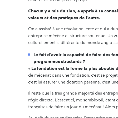
Chacun y a mis du sien, a appris à se connait
valeurs et des pratiques de l’autre.
On a assisté à une révolution lente et qui a du
entreprise mécène et structure soutenue. Un v
culturellement si différente du monde anglo-s
Le fait d’avoir la capacité de faire des 
programmes structurés ?
«
La fondation est la forme la plus aboutie
de mécénat dans une fondation, c’est se projet
c’est lui assurer une dotation pérenne, c‘est u
Il reste que la très grande majorité des entrepr
régie directe. L’essentiel, me semble-t-il, étan
françaises de faire un jour du mécénat ! Alors p
Au-delà du soutien financier, l’entreprise peut