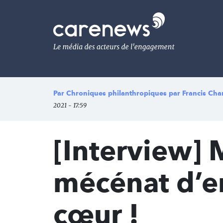
Aller
au
Carenews,
contenu
Le
principal
média
des
acteurs
de
l'engagement
Par
Chroniques philanthropiques par Francis Ch
2021 - 17:59
[Interview] 
mécénat d’en
cœur !