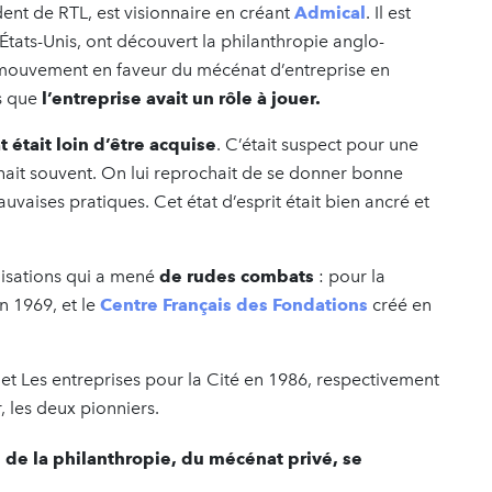
dent de RTL, est visionnaire en créant
Admical
. Il est
États-Unis, ont découvert la philanthropie anglo-
un mouvement en faveur du mécénat d’entreprise en
is que
l’entreprise avait un rôle à jouer.
 était loin d’être acquise
. C’était suspect pour une
chait souvent. On lui reprochait de se donner bonne
aises pratiques. Cet état d’esprit était bien ancré et
isations qui a mené
de rudes combats
: pour la
n 1969, et le
Centre Français des Fondations
créé en
et Les entreprises pour la Cité en 1986, respectivement
 les deux pionniers.
 de la philanthropie, du mécénat privé, se