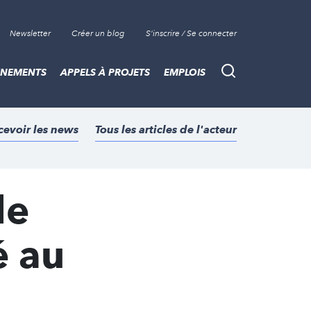
Newsletter
Créer un blog
S'inscrire / Se connecter
ÈNEMENTS
APPELS À PROJETS
EMPLOIS
Recherche
cevoir les news
Tous les articles de l'acteur
le
é au