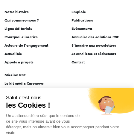
de
Notre histoire
Emplois
l'engagement
Qui sommes-nous ?
Publications
Ligne éditoriale
Évènements
Pourquoi s'inscrire
Annuaire des solutions RSE
Acteurs de l'engagement
S'inscrire aux newsletters
Actualités
Journalistes et rédacteurs
Appels à projets
Contact
Mission RSE
Le kit média Carenews
Groupe AEF
Salut c'est nous...
AEF info
les Cookies !
Novethic
On a attendu d'être sûrs que le contenu de
PRODURABLE
ce site vous intéresse avant de vous
Inclusiv Day
déranger, mais on aimerait bien vous accompagner pendant votre
visite...