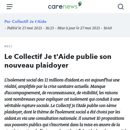
Aller
Carenews,
Menu
Rec
au
Le
contenu
média
Par
Collectif Je t'Aide
principal
des
- Publié le 27 mai 2021 - 16:23 - Mise à jour le 27 mai 2021 - 16:40
acteurs
de
l'engagement
#ESS
Le Collectif Je t'Aide publie son
nouveau plaidoyer
L’isolement social des 11 millions d’aidant.es est aujourd’hui une
réalité, amplifiée par la crise sanitaire actuelle. Manque
d’accompagnement, de reconnaissance, de visibilité, les raisons
sont nombreuses pour expliquer cet isolement qui conduit à une
véritable rupture sociale. Le Collectif Je t'Aide publie son 4ème
plaidoyer, dont le thème de l'isolement social a été choisi par les
aidant.es via une consultation nationale. Il soumet 10 propositions
aux pouvoirs publics qui s'inscrivent dans la mise en œuvre de la