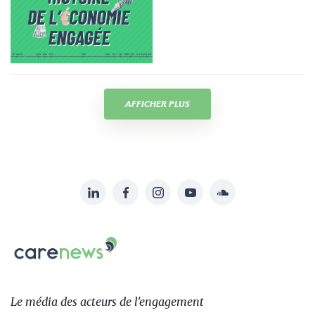
AFFICHER PLUS
LinkedIn
Facebook
Instagram
YouTube
Soundcloud
Suivez-
nous
Carenews,
sur:
Le
média
des
Le média
des acteurs
de l'engagement
acteurs