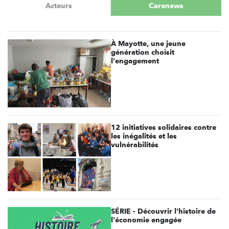
Acteurs
Carenews
À Mayotte, une jeune
génération choisit
l'engagement
12 initiatives solidaires contre
les inégalités et les
vulnérabilités
SÉRIE - Découvrir l'histoire de
l'économie engagée