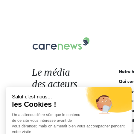
Carenews,
Le
média
des
acteurs
Le média
Notre h
de
des acteurs
Qui so
l'engagement
Ligne é
de l'engagement
Salut c'est nous...
Pourquo
les Cookies !
Acteur
On a attendu d'être sûrs que le contenu
de ce site vous intéresse avant de
Actuali
vous déranger, mais on aimerait bien vous accompagner pendant
Appels 
votre visite...