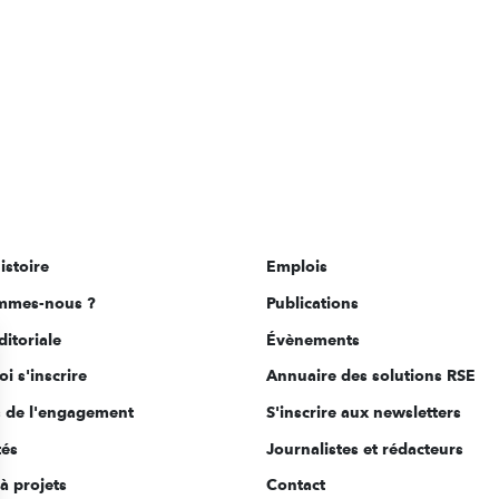
istoire
Emplois
mmes-nous ?
Publications
ditoriale
Évènements
i s'inscrire
Annuaire des solutions RSE
s de l'engagement
S'inscrire aux newsletters
tés
Journalistes et rédacteurs
à projets
Contact