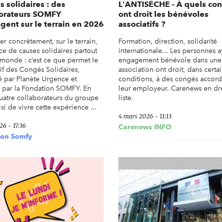
 solidaires : des
L'ANTISÈCHE - À quels co
borateurs SOMFY
ont droit les bénévoles
gent sur le terrain en 2026
associatifs ?
r concrètement, sur le terrain,
Formation, direction, solidarité
ce de causes solidaires partout
internationale... Les personnes a
 monde : c’est ce que permet le
engagement bénévole dans une
tif des Congés Solidaires,
association ont droit, dans certa
 par Planète Urgence et
conditions, à des congés accord
 par la Fondation SOMFY. En
leur employeur. Carenews en dre
uatre collaborateurs du groupe
liste.
si de vivre cette expérience ...
4 mars 2026 - 11:13
26 - 17:36
Carenews INFO
ion Somfy