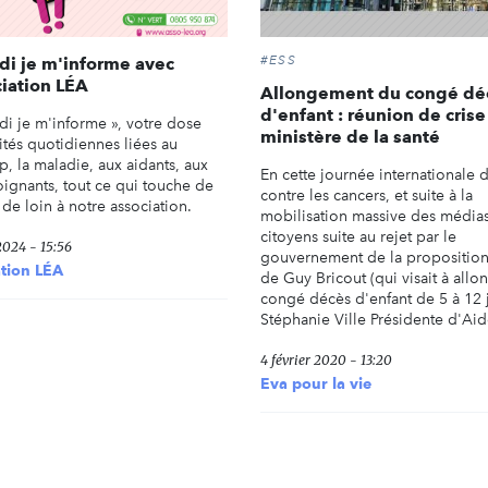
#ESS
di je m'informe avec
ciation LÉA
Allongement du congé dé
d'enfant : réunion de crise
ndi je m'informe », votre dose
ministère de la santé
ités quotidiennes liées au
, la maladie, aux aidants, aux
En cette journée internationale d
oignants, tout ce qui touche de
contre les cancers, et suite à la
 de loin à notre association.
mobilisation massive des médias
citoyens suite au rejet par le
2024 - 15:56
gouvernement de la proposition
tion LÉA
de Guy Bricout (qui visait à allo
congé décès d'enfant de 5 à 12 
Stéphanie Ville Présidente d'Aido
4 février 2020 - 13:20
Eva pour la vie