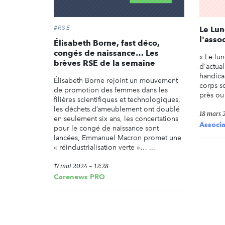
#RSE
Le Lun
l'asso
Élisabeth Borne, fast déco,
congés de naissance… Les
« Le lu
brèves RSE de la semaine
d'actual
handicap
Élisabeth Borne rejoint un mouvement
corps s
de promotion des femmes dans les
près ou
filières scientifiques et technologiques,
les déchets d’ameublement ont doublé
18 mars 
en seulement six ans, les concertations
Associa
pour le congé de naissance sont
lancées, Emmanuel Macron promet une
« réindustrialisation verte »… ...
17 mai 2024 - 12:28
Carenews PRO