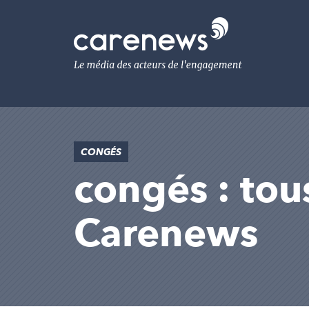
Aller
au
Carenews,
contenu
Le
principal
média
des
acteurs
de
l'engagement
CONGÉS
congés : tous
Carenews