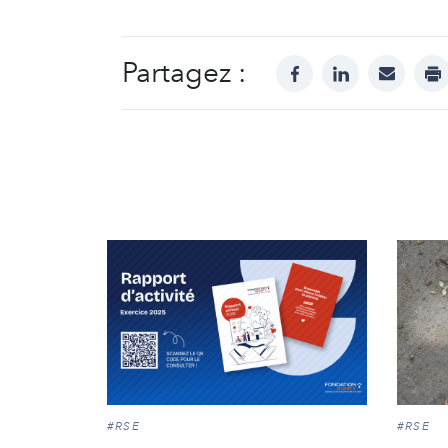
Partagez :
facebook
linkedin
mail
pr
#RSE
#RSE