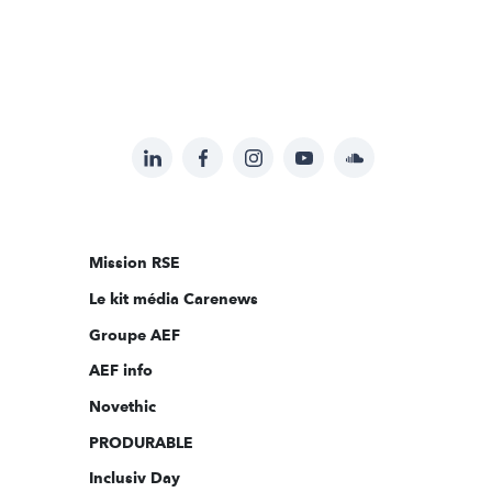
LinkedIn
Facebook
Instagram
YouTube
Soundcloud
Suivez-
nous
sur:
Mission RSE
Le kit média Carenews
Groupe AEF
AEF info
Novethic
PRODURABLE
Inclusiv Day