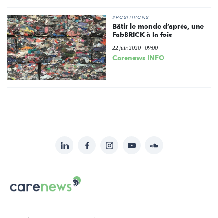
#POSITIVONS
Bâtir le monde d’après, une
FabBRICK à la fois
22 juin 2020 - 09:00
Carenews INFO
LinkedIn
Facebook
Instagram
YouTube
Soundcloud
Suivez-
nous
Carenews,
sur:
Le
média
des