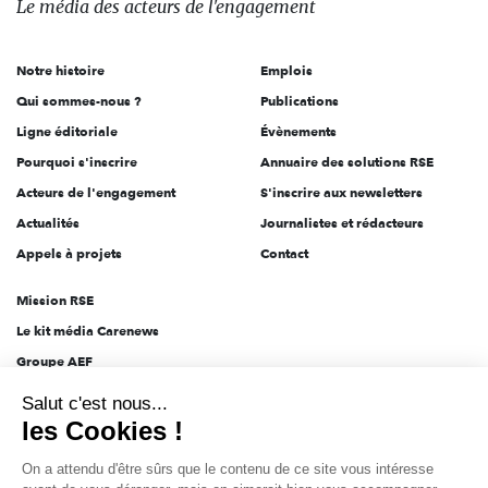
Le média
des acteurs
de l'engagement
acteurs
de
Notre histoire
Emplois
l'engagement
Qui sommes-nous ?
Publications
Ligne éditoriale
Évènements
Pourquoi s'inscrire
Annuaire des solutions RSE
Acteurs de l'engagement
S'inscrire aux newsletters
Actualités
Journalistes et rédacteurs
Appels à projets
Contact
Mission RSE
Le kit média Carenews
Groupe AEF
Salut c'est nous...
AEF info
les Cookies !
Novethic
On a attendu d'être sûrs que le contenu de
PRODURABLE
ce site vous intéresse avant de vous
Inclusiv Day