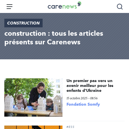
Aller
Carenews,
Menu
Rec
au
Le
contenu
média
CONSTRUCTION
principal
des
construction : tous les articles
acteurs
de
présents sur Carenews
l'engagement
Un premier pas vers un
avenir meilleur pour les
enfants d’Ukraine
15 octobre 2025 - 08:56
Fondation Somfy
#ESS