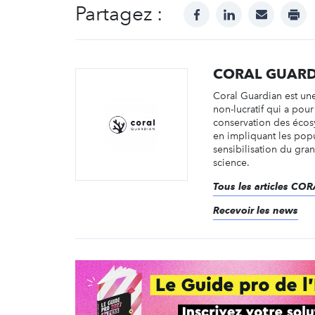
Partagez :
facebook
linkedin
mail
prin
CORAL GUAR
Coral Guardian est une
non-lucratif qui a pour
conservation des écos
en impliquant les popu
sensibilisation du gran
science.
Tous les articles C
Recevoir les news