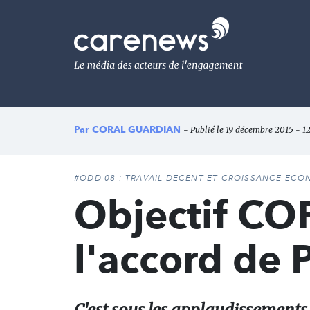
Aller
au
Carenews,
contenu
Le
principal
média
des
acteurs
de
l'engagement
Par
CORAL GUARDIAN
- Publié le 19 décembre 2015 - 12
#ODD 08 : TRAVAIL DÉCENT ET CROISSANCE ÉC
Objectif COP2
l'accord de P