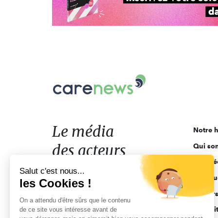
Carenews,
Le
média
des
acteurs
Le média
Notre h
de
des acteurs
Qui so
l'engagement
Ligne é
de l'engagement
Salut c'est nous...
Pourquo
les Cookies !
Acteur
On a attendu d'être sûrs que le contenu
Actuali
de ce site vous intéresse avant de