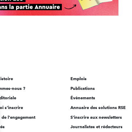
istoire
Emplois
mmes-nous ?
Publications
ditoriale
Évènements
i s'inscrire
Annuaire des solutions RSE
s de l'engagement
S'inscrire aux newsletters
tés
Journalistes et rédacteurs