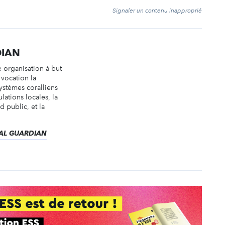
t
Signaler un contenu inapproprié
DIAN
 organisation à but
 vocation la
ystèmes coralliens
lations locales, la
d public, et la
ORAL GUARDIAN