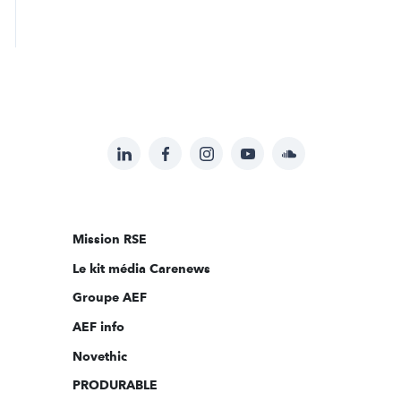
LinkedIn
Facebook
Instagram
YouTube
Soundcloud
Suivez-
nous
sur:
Mission RSE
Le kit média Carenews
Groupe AEF
AEF info
Novethic
PRODURABLE