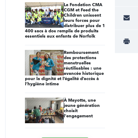
La Fondation CMA
CGM et Feed the
Children unissent
leurs forces pour
distribuer plus de 1
400 sacs à dos remplis de produits
essentiels aux enfants de Norfolk
Remboursement
des protections
menstruelles
réutilisables : une
avancée historique
pour la dignité et l’égalité d’accès à
l’hygiène intime
À Mayotte, une
jeune génération
choisit
l'engagement