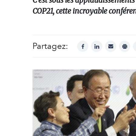
C'est sous les applaudissements 
COP21, cette incroyable conféren
Partagez:
facebook
linkedin
mail
print