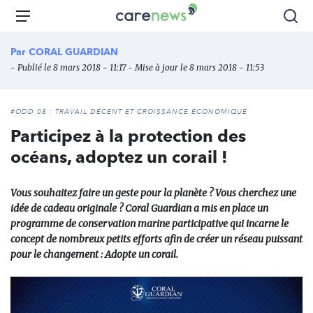
Aller
Carenews,
Menu
Rec
au
Le
contenu
média
Par
CORAL GUARDIAN
principal
des
- Publié le 8 mars 2018 - 11:17 - Mise à jour le 8 mars 2018 - 11:53
acteurs
de
l'engagement
#ODD 08 : TRAVAIL DÉCENT ET CROISSANCE ÉCONOMIQUE
Participez à la protection des
océans, adoptez un corail !
Vous souhaitez faire un geste pour la planète ? Vous cherchez une
idée de cadeau originale ? Coral Guardian a mis en place un
programme de conservation marine participative qui incarne le
concept de nombreux petits efforts afin de créer un réseau puissant
pour le changement : Adopte un corail.