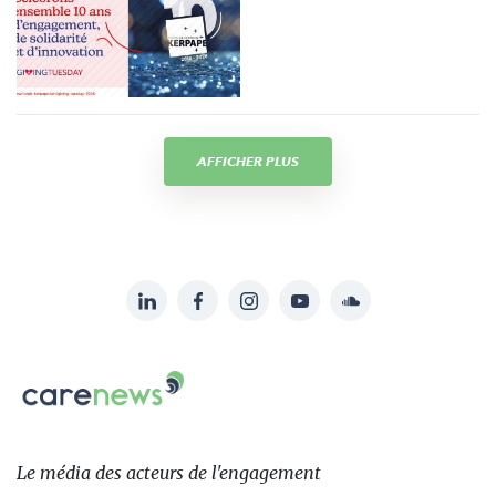
AFFICHER PLUS
LinkedIn
Facebook
Instagram
YouTube
Soundcloud
Suivez-
nous
Carenews,
sur:
Le
média
des
Le média
des acteurs
de l'engagement
acteurs