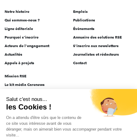
de
Notre histoire
Emplois
l'engagement
Qui sommes-nous ?
Publications
Ligne éditoriale
Évènements
Pourquoi s'inscrire
Annuaire des solutions RSE
Acteurs de l'engagement
S'inscrire aux newsletters
Actualités
Journalistes et rédacteurs
Appels à projets
Contact
Mission RSE
Le kit média Carenews
Groupe AEF
Salut c'est nous...
AEF info
les Cookies !
Novethic
On a attendu d'être sûrs que le contenu de
PRODURABLE
ce site vous intéresse avant de vous
Inclusiv Day
déranger, mais on aimerait bien vous accompagner pendant votre
visite...