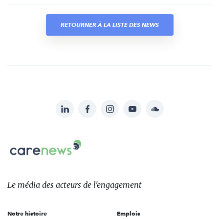
RETOURNER À LA LISTE DES NEWS
LinkedIn
Facebook
Instagram
YouTube
Soundcloud
Suivez-
nous
Carenews,
sur:
Le
média
des
Le média
des acteurs
de l'engagement
acteurs
de
Notre histoire
Emplois
l'engagement