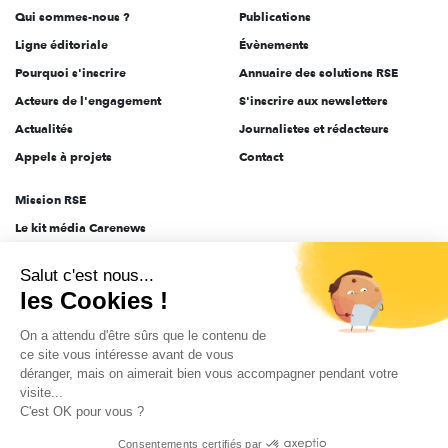
Qui sommes-nous ?
Publications
Ligne éditoriale
Évènements
Pourquoi s'inscrire
Annuaire des solutions RSE
Acteurs de l'engagement
S'inscrire aux newsletters
Actualités
Journalistes et rédacteurs
Appels à projets
Contact
Mission RSE
Le kit média Carenews
Groupe AEF
Salut c'est nous...
AEF info
les Cookies !
Novethic
On a attendu d'être sûrs que le contenu de
PRODURABLE
ce site vous intéresse avant de vous
Inclusiv Day
déranger, mais on aimerait bien vous accompagner pendant votre
visite...
C'est OK pour vous ?
CGV
Données personnelles
Mentions légales
2025-2026 Tout droits réservés
Consentements certifiés par