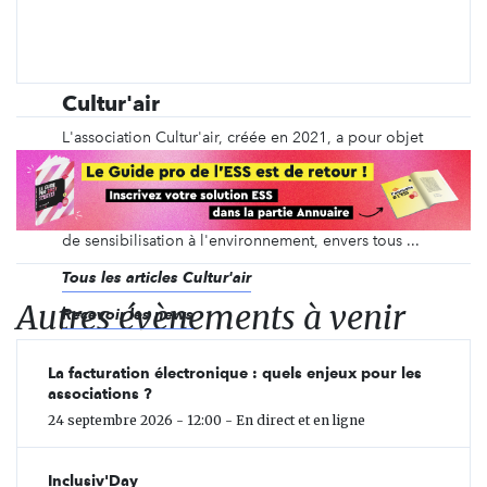
Cultur'air
L'association Cultur'air, créée en 2021, a pour objet
de mettre en valeur la biodiversité notamment par
l'organisation d' événements culturels sur
Roquemaure et ses alentours. Parmi ses projets, des
balades de découvertes de la nature et des actions
de sensibilisation à l'environnement, envers tous ...
Tous les articles Cultur'air
Autres évènements à venir
Recevoir les news
La facturation électronique : quels enjeux pour les
associations ?
24 septembre 2026 - 12:00 - En direct et en ligne
Inclusiv'Day