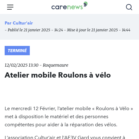
Aller
Carenews,
Menu
Rec
au
Le
contenu
média
Par
Cultur'air
principal
des
- Publié le 21 janvier 2025 - 14:24 - Mise à jour le 21 janvier 2025 - 14:44
acteurs
de
l'engagement
TERMINÉ
12/02/2025 13:30 - Roquemaure
Atelier mobile Roulons à vélo
Le mercredi 12 Février, l’atelier mobile « Roulons à Vélo »
met à disposition le matériel et des personnes
compétentes pour aider à la réparation des vélos.
L’association Cultur’air et l’AF3V Gard vous convient à