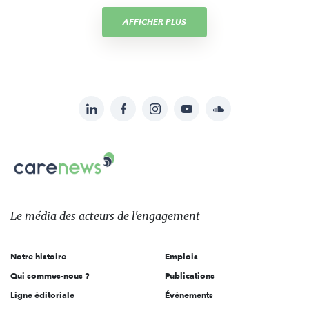
AFFICHER PLUS
LinkedIn
Facebook
Instagram
YouTube
Soundcloud
Suivez-
nous
Carenews,
sur:
Le
média
des
Le média
des acteurs
de l'engagement
acteurs
de
Notre histoire
Emplois
l'engagement
Qui sommes-nous ?
Publications
Ligne éditoriale
Évènements