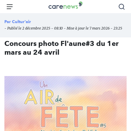
Aller
Carenews,
Menu
Rec
au
Le
contenu
média
Par
Cultur'air
principal
des
- Publié le 2 décembre 2025 - 08:10 - Mise à jour le 7 mars 2026 - 23:25
acteurs
de
Concours photo Fl'aune#3 du 1er
l'engagement
mars au 24 avril