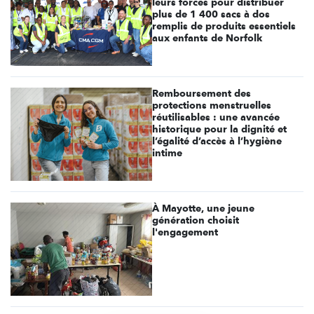
leurs forces pour distribuer
plus de 1 400 sacs à dos
remplis de produits essentiels
aux enfants de Norfolk
Remboursement des
protections menstruelles
réutilisables : une avancée
historique pour la dignité et
l’égalité d’accès à l’hygiène
intime
À Mayotte, une jeune
génération choisit
l'engagement