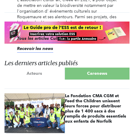
de mettre en valeur la biodiversité notamment par
l'organisation d' événements culturels sur
Roquemaure et ses alentours. Parmi ses projets, des
balades de découvertes de la nature et des actions
de sensibilisation à l'environnement, envers tous ...
Tous les articles Cultur'air
Recevoir les news
Les derniers articles publiés
Acteurs
Carenews
La Fondation CMA CGM et
Feed the Children unissent
leurs forces pour distribuer
plus de 1 400 sacs à dos
remplis de produits essentiels
aux enfants de Norfolk