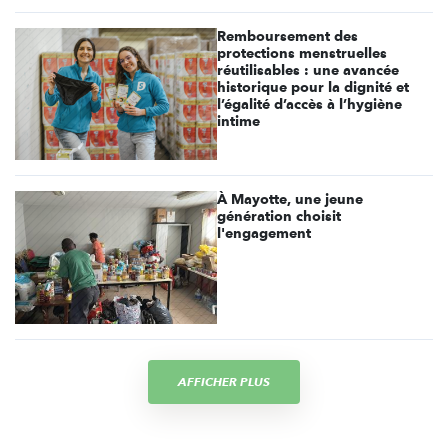
Remboursement des
protections menstruelles
réutilisables : une avancée
historique pour la dignité et
l’égalité d’accès à l’hygiène
intime
À Mayotte, une jeune
génération choisit
l'engagement
AFFICHER PLUS