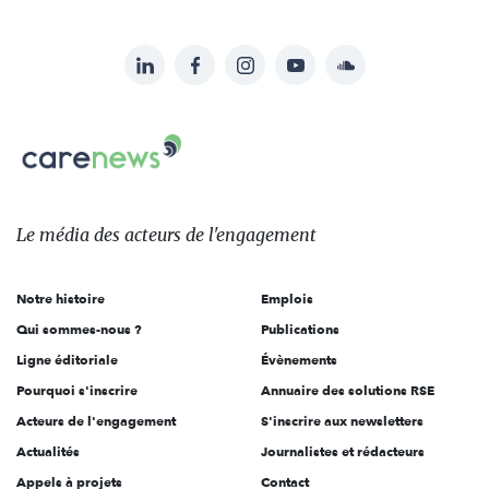
LinkedIn
Facebook
Instagram
YouTube
Soundcloud
Suivez-
nous
Carenews,
sur:
Le
média
des
Le média
des acteurs
de l'engagement
acteurs
de
Notre histoire
Emplois
l'engagement
Qui sommes-nous ?
Publications
Ligne éditoriale
Évènements
Pourquoi s'inscrire
Annuaire des solutions RSE
Acteurs de l'engagement
S'inscrire aux newsletters
Actualités
Journalistes et rédacteurs
Appels à projets
Contact