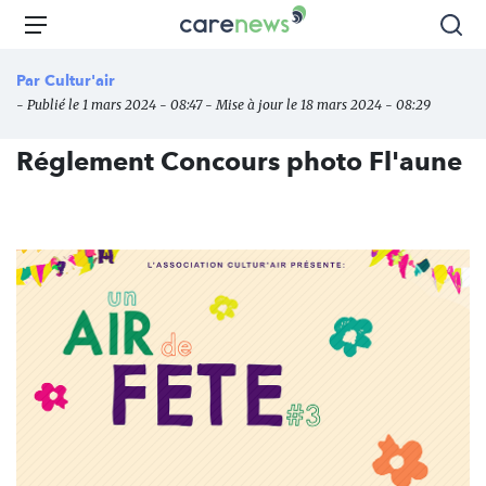
Aller
Carenews,
Menu
Rec
au
Le
contenu
média
Par
Cultur'air
principal
des
- Publié le 1 mars 2024 - 08:47 - Mise à jour le 18 mars 2024 - 08:29
acteurs
de
Réglement Concours photo Fl'aune
l'engagement