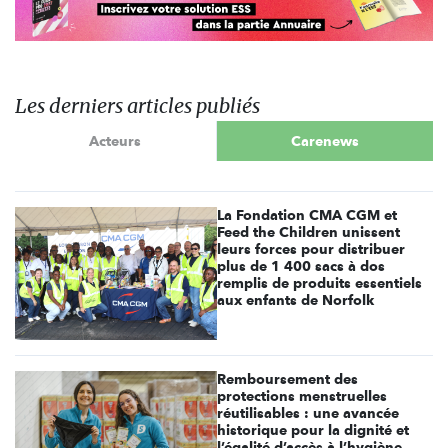
Les derniers articles publiés
Acteurs
Carenews
La Fondation CMA CGM et
Feed the Children unissent
leurs forces pour distribuer
plus de 1 400 sacs à dos
remplis de produits essentiels
aux enfants de Norfolk
Remboursement des
protections menstruelles
réutilisables : une avancée
historique pour la dignité et
l’égalité d’accès à l’hygiène