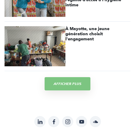
intime
À Mayotte, une jeune
génération choisit
l'engagement
AFFICHER PLUS
LinkedIn
Facebook
Instagram
YouTube
Soundcloud
Suivez-
nous