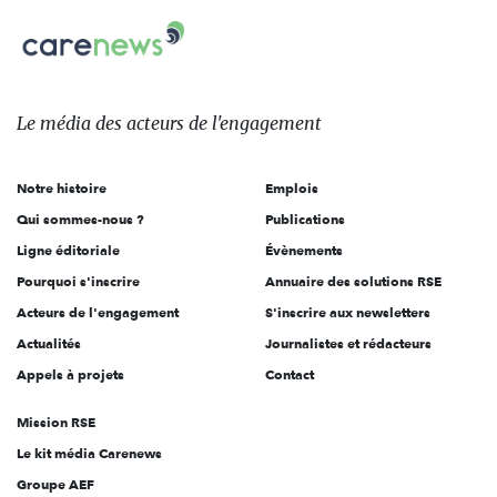
Carenews,
sur:
Le
média
des
Le média
des acteurs
de l'engagement
acteurs
de
Notre histoire
Emplois
l'engagement
Qui sommes-nous ?
Publications
Ligne éditoriale
Évènements
Pourquoi s'inscrire
Annuaire des solutions RSE
Acteurs de l'engagement
S'inscrire aux newsletters
Actualités
Journalistes et rédacteurs
Appels à projets
Contact
Mission RSE
Le kit média Carenews
Groupe AEF