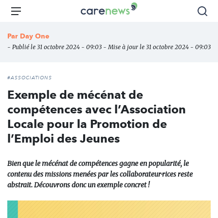
Aller
Carenews,
Menu
Rec
au
Le
contenu
média
Par
Day One
principal
des
- Publié le 31 octobre 2024 - 09:03 - Mise à jour le 31 octobre 2024 - 09:03
acteurs
de
l'engagement
#ASSOCIATIONS
Exemple de mécénat de
compétences avec l’Association
Locale pour la Promotion de
l’Emploi des Jeunes
Bien que le mécénat de compétences gagne en popularité, le
contenu des missions menées par les collaborateur·rices reste
abstrait. Découvrons donc un exemple concret !