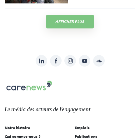
AFFICHER PLUS
LinkedIn
Facebook
Instagram
YouTube
Soundcloud
Suivez-
nous
Carenews,
sur:
Le
média
des
Le média
des acteurs
de l'engagement
acteurs
de
Notre histoire
Emplois
l'engagement
Qui sommes-nous ?
Publications