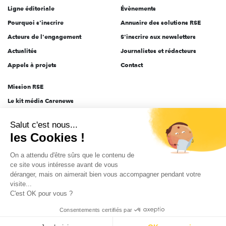
Ligne éditoriale
Évènements
Pourquoi s'inscrire
Annuaire des solutions RSE
Acteurs de l'engagement
S'inscrire aux newsletters
Actualités
Journalistes et rédacteurs
Appels à projets
Contact
Mission RSE
Le kit média Carenews
Groupe AEF
Salut c'est nous...
AEF info
les Cookies !
Novethic
On a attendu d'être sûrs que le contenu de
PRODURABLE
ce site vous intéresse avant de vous
Inclusiv Day
déranger, mais on aimerait bien vous accompagner pendant votre
visite...
C'est OK pour vous ?
CGV
Données personnelles
Mentions légales
2025-2026 Tout droits réservés
Consentements certifiés par