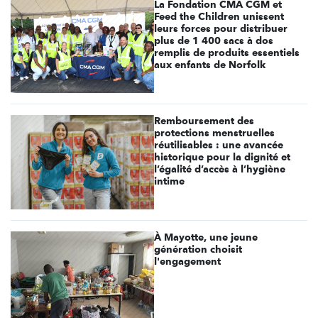
La Fondation CMA CGM et
Feed the Children unissent
leurs forces pour distribuer
plus de 1 400 sacs à dos
remplis de produits essentiels
aux enfants de Norfolk
Remboursement des
protections menstruelles
réutilisables : une avancée
historique pour la dignité et
l’égalité d’accès à l’hygiène
intime
À Mayotte, une jeune
génération choisit
l'engagement