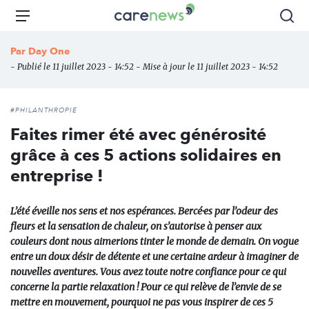
Aller
Carenews,
Menu
Rec
au
Le
contenu
média
Par
Day One
principal
des
- Publié le 11 juillet 2023 - 14:52 - Mise à jour le 11 juillet 2023 - 14:52
acteurs
de
l'engagement
#PHILANTHROPIE
Faites rimer été avec générosité
grâce à ces 5 actions solidaires en
entreprise !
L’été éveille nos sens et nos espérances. Bercé·es par l’odeur des
fleurs et la sensation de chaleur, on s’autorise à penser aux
couleurs dont nous aimerions tinter le monde de demain. On vogue
entre un doux désir de détente et une certaine ardeur à imaginer de
nouvelles aventures. Vous avez toute notre confiance pour ce qui
concerne la partie relaxation ! Pour ce qui relève de l’envie de se
mettre en mouvement, pourquoi ne pas vous inspirer de ces 5