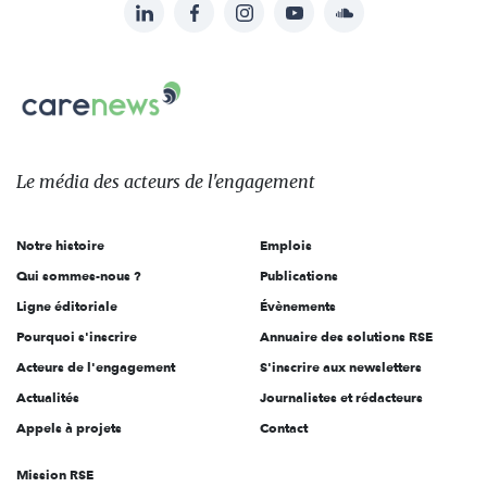
LinkedIn
Facebook
Instagram
YouTube
Soundcloud
Suivez-
nous
Carenews,
sur:
Le
média
des
Le média
des acteurs
de l'engagement
acteurs
de
Notre histoire
Emplois
l'engagement
Qui sommes-nous ?
Publications
Ligne éditoriale
Évènements
Pourquoi s'inscrire
Annuaire des solutions RSE
Acteurs de l'engagement
S'inscrire aux newsletters
Actualités
Journalistes et rédacteurs
Appels à projets
Contact
Mission RSE