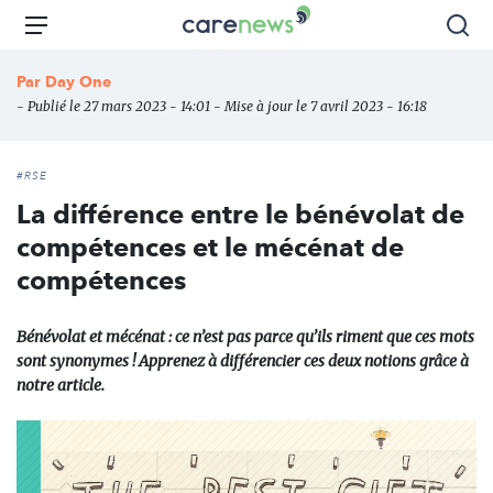
Aller
Carenews,
Menu
Rec
au
Le
contenu
média
Par
Day One
principal
des
- Publié le 27 mars 2023 - 14:01 - Mise à jour le 7 avril 2023 - 16:18
acteurs
de
l'engagement
#RSE
La différence entre le bénévolat de
compétences et le mécénat de
compétences
Bénévolat et mécénat : ce n’est pas parce qu’ils riment que ces mots
sont synonymes ! Apprenez à différencier ces deux notions grâce à
notre article.