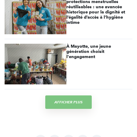
protections menstruelles
réutilisables : une avancée
historique pour la dignité et
l’égalité d’accès à l’hygiène
intime
À Mayotte, une jeune
génération choisit
l'engagement
AFFICHER PLUS