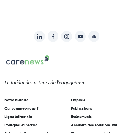
LinkedIn
Facebook
Instagram
YouTube
Soundcloud
Suivez-
nous
Carenews,
sur:
Le
média
des
Le média
des acteurs
de l'engagement
acteurs
de
Notre histoire
Emplois
l'engagement
Qui sommes-nous ?
Publications
Ligne éditoriale
Évènements
Pourquoi s'inscrire
Annuaire des solutions RSE