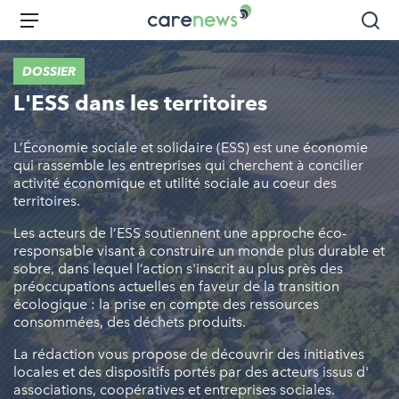
Aller
Carenews,
Menu
Rec
au
Le
contenu
média
DOSSIER
principal
des
L'ESS dans les territoires
acteurs
de
l'engagement
L’Économie sociale et solidaire (ESS) est une économie
qui rassemble les entreprises qui cherchent à concilier
activité économique et utilité sociale au coeur des
territoires.
Les acteurs de l’ESS soutiennent une approche éco-
responsable visant à construire un monde plus durable et
sobre, dans lequel l’action s'inscrit au plus près des
préoccupations actuelles en faveur de la transition
écologique : la prise en compte des ressources
consommées, des déchets produits.
La rédaction vous propose de découvrir des initiatives
locales et des dispositifs portés par des acteurs issus d'
associations, coopératives et entreprises sociales.