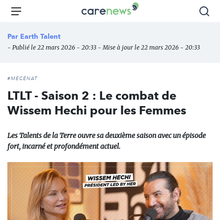
Aller
Carenews,
Menu
Rec
au
Le
contenu
média
Par
Earth Talent
principal
des
- Publié le 22 mars 2026 - 20:33 - Mise à jour le 22 mars 2026 - 20:33
acteurs
de
l'engagement
#MÉCÉNAT
LTLT - Saison 2 : Le combat de
Wissem Hechi pour les Femmes
Les Talents de la Terre ouvre sa deuxième saison avec un épisode
fort, incarné et profondément actuel.