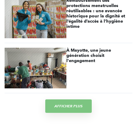
Remboursement des
protections menstruelles
réutilisables : une avancée
historique pour la dignité et
l’égalité d’accès à l’hygiène
intime
À Mayotte, une jeune
génération choisit
l'engagement
AFFICHER PLUS