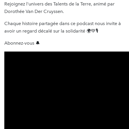
Rejoignez l'univers des Talents de la Terre, animé par
Dorothée Van Der Cruyssen.
Chaque histoire partagée dans ce podcast nous invite à
avoir un regard décalé sur la solidarité 🌍💚🎙️
Abonnez-vous 🔔