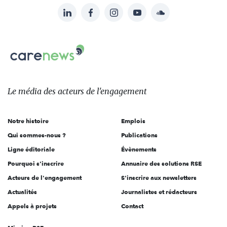
LinkedIn
Facebook
Instagram
YouTube
Soundcloud
Suivez-
nous
Carenews,
sur:
Le
média
des
Le média
des acteurs
de l'engagement
acteurs
de
Notre histoire
Emplois
l'engagement
Qui sommes-nous ?
Publications
Ligne éditoriale
Évènements
Pourquoi s'inscrire
Annuaire des solutions RSE
Acteurs de l'engagement
S'inscrire aux newsletters
Actualités
Journalistes et rédacteurs
Appels à projets
Contact