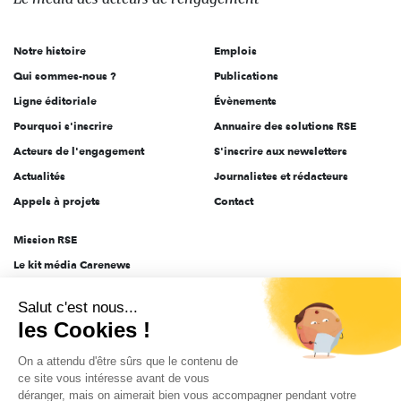
acteurs
de
Notre histoire
Emplois
l'engagement
Qui sommes-nous ?
Publications
Ligne éditoriale
Évènements
Pourquoi s'inscrire
Annuaire des solutions RSE
Acteurs de l'engagement
S'inscrire aux newsletters
Actualités
Journalistes et rédacteurs
Appels à projets
Contact
Mission RSE
Le kit média Carenews
Groupe AEF
Salut c'est nous...
AEF info
les Cookies !
Novethic
On a attendu d'être sûrs que le contenu de
PRODURABLE
ce site vous intéresse avant de vous
Inclusiv Day
déranger, mais on aimerait bien vous accompagner pendant votre