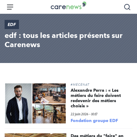
Aller
Carenews,
Menu
Rec
au
Le
contenu
média
EDF
principal
des
edf : tous les articles présents sur
acteurs
de
Carenews
l'engagement
#MÉCÉNAT
Alexandre Perra : « Les
métiers du faire doivent
redevenir des métiers
choisis »
22 juin 2026 - 10:17
Fondation groupe EDF
Des métiers du "faire" en