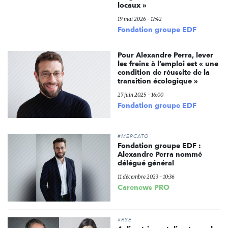
locaux »
19 mai 2026 - 17:42
Fondation groupe EDF
Pour Alexandre Perra, lever
les freins à l’emploi est « une
condition de réussite de la
transition écologique »
27 juin 2025 - 16:00
Fondation groupe EDF
#MERCATO
Fondation groupe EDF :
Alexandre Perra nommé
délégué général
11 décembre 2023 - 10:36
Carenews PRO
#RSE