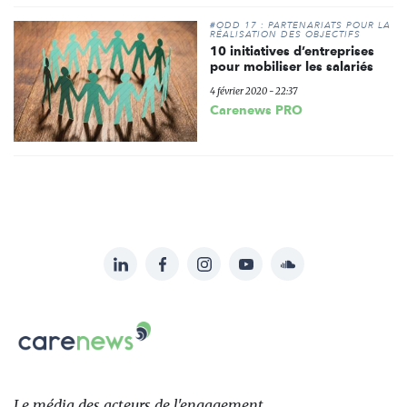
#ODD 17 : PARTENARIATS POUR LA
RÉALISATION DES OBJECTIFS
10 initiatives d’entreprises
pour mobiliser les salariés
4 février 2020 - 22:37
Carenews PRO
LinkedIn
Facebook
Instagram
YouTube
Soundcloud
Suivez-
nous
Carenews,
sur:
Le
média
des
Le média
des acteurs
de l'engagement