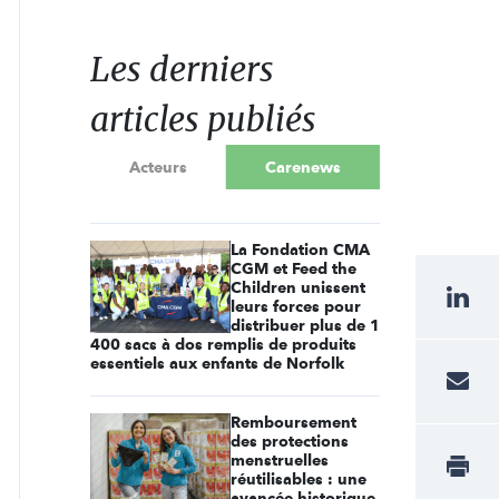
Les derniers
articles publiés
Acteurs
Carenews
La Fondation CMA
CGM et Feed the
Children unissent
leurs forces pour
distribuer plus de 1
400 sacs à dos remplis de produits
essentiels aux enfants de Norfolk
Remboursement
des protections
menstruelles
réutilisables : une
avancée historique