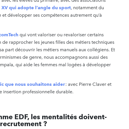
e avec les élèves du primaire, avec des associations
s XV qui adopte l’angle du sport
, notamment du
re et développer ses compétences autrement qu’à
ecomTech
qui vont valoriser ou revaloriser certains
fin de rapprocher les jeunes filles des métiers techniques
sa part découvrir les métiers manuels aux collégiens. Et
éterminismes de genre, nous accompagnons aussi des
Impala, qui aide les femmes mal logées à développer
ic que nous souhaitons aider
: avec Pierre Claver et
e insertion professionnelle durable.
mme EDF, les mentalités doivent-
e recrutement ?