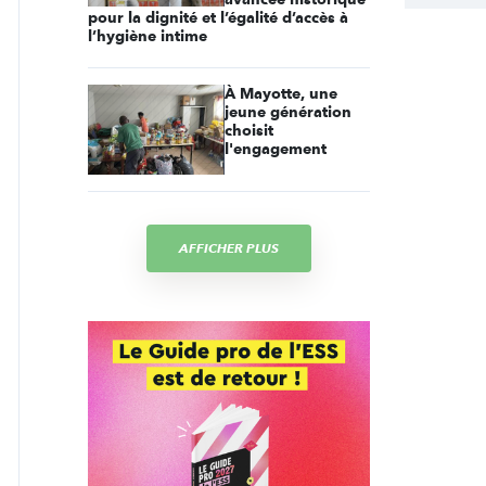
pour la dignité et l’égalité d’accès à
l’hygiène intime
À Mayotte, une
jeune génération
choisit
l'engagement
AFFICHER PLUS