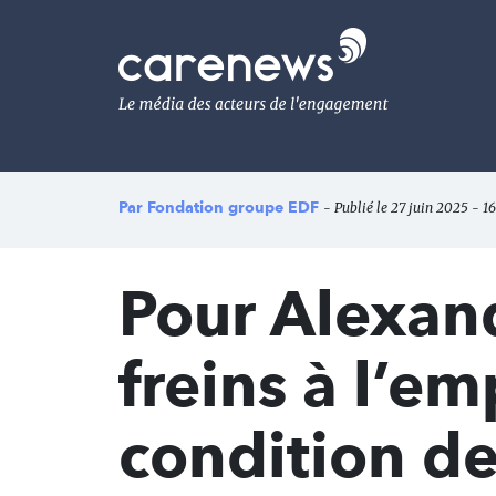
Aller
au
Carenews,
contenu
Le
principal
média
des
acteurs
de
l'engagement
Par
Fondation groupe EDF
- Publié le 27 juin 2025 - 16
Pour Alexand
freins à l’em
condition de