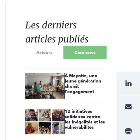
Les derniers
articles publiés
Acteurs
Carenews
À Mayotte, une
jeune génération
choisit
l'engagement
12 initiatives
solidaires contre
les inégalités et les
vulnérabilités