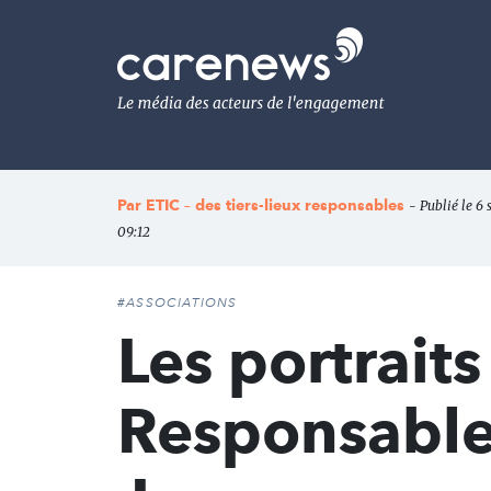
Aller
au
Carenews,
contenu
Le
principal
média
des
acteurs
de
l'engagement
Par
ETIC – des tiers-lieux responsables
- Publié le 6
09:12
#ASSOCIATIONS
Les portrait
Responsable